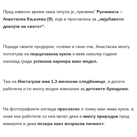
Пред извесно време оваа титула ја „презема“
Русинката –
Анастасиа Књазева (9)
, која е прогласена за
„најубавото
девојче на светот“.
Поради своите продорни, големи и сини очи, Анастасиа многу
потсетува на
порцеланска кукла
и веќе неколку години
наназад гради
успешна кариера како модел.
Таа на
Инстаграм има 1,3 милиони следбеници
, а досега
работела и со многу модни компании за
детските брендови.
На фотографиите изгледа
преслатко
и токму како жива кукла, а
оние кои работеле со неа велат дека е
многу природна
пред
камерите и дека
позира како возрасна личност.