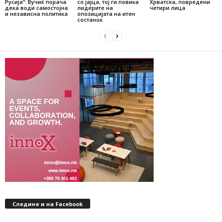
Русија“: Вучиќ порача
со јајца, тој ги повика
Хрватска, повредени
дека води самостојна
лидерите на
четири лица
и независна политика
опозицијата на итен
состанок
Следине и на Facebook