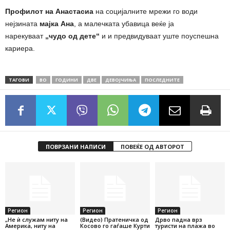
Профилот на Анастасиа
на социјалните мрежи го води
нејзината
мајка Ана
, а малечката убавица веќе ја
нарекуваат
„чудо од дете“
и и предвидуваат уште поуспешна
кариера.
ТАГОВИ
ВО
ГОДИНИ
ДВЕ
ДЕВОЈЧИЊА
ПОСЛЕДНИТЕ
ПОВРЗАНИ НАПИСИ
ПОВЕЌЕ ОД АВТОРОТ
Регион
Регион
Регион
„Не ѝ служам ниту на
(Видео) Пратеничка од
Дрво падна врз
Америка, ниту на
Косово го гаѓаше Курти
туристи на плажа во