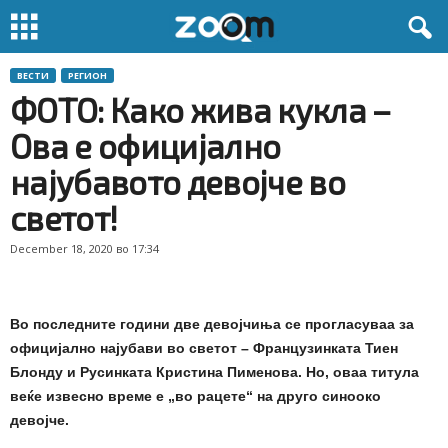
ВЕСТИ
РЕГИОН
ФОТО: Како жива кукла –
Ова е официјално
најубавото девојче во
светот!
December 18, 2020 во 17:34
Во последните години две девојчиња се прогласуваа за
официјално најубави во светот – Французинката Тиен
Блонду и Русинката Кристина Пименова. Но, оваа титула
веќе извесно време е „во рацете“ на друго синооко
девојче.