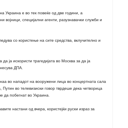
на Украина е во тек повеќе од две години, а
ни војници, специјални агенти, разузнавачки служби и
ледува со користење на сите средства, вклучително и
да ја искористи трагедијата во Москва за да ја
енесува ДПА.
инаа во нападот на вооружени лица во концертната сала
а, Путин во телевизиски говор тврдеше дека четворица
е да побегнат во Украина.
вавите настани од вчера, користејќи руски израз за