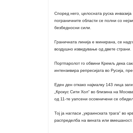
Според него, целосната руска инвазија 
пограничните области се полни со нејзи
безбедносни сили.
Граничната линија е минирана, се надг
воздушно извидување од двете страни.
Портпаролот го обвини Кремљ дека сака 
интензивира репресијата во Русија, пр
Еден ден откако најмалку 143 лица заг
„Крокус Сити Хол“ во близина на Москв
од 11-те уапсени осомничени се обидел
Тој ја нагласи „украинската трага“ во кр
распределба на вината или вмешаност.