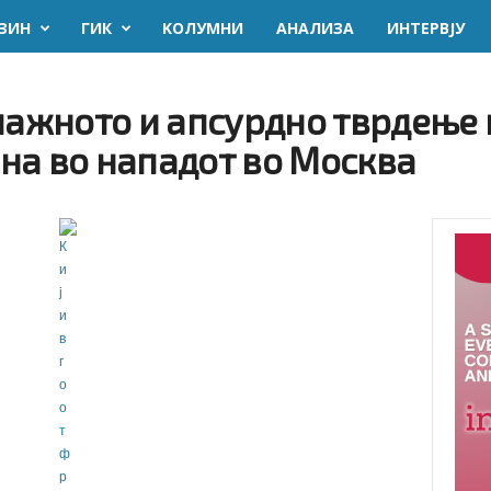
ЗИН
ГИК
KОЛУМНИ
AНАЛИЗА
ИНТЕРВЈУ
лажното и апсурдно тврдење 
на во нападот во Москва