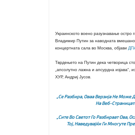
Украинското воено разузнавање остро г
Владимир Путин за наводната вмешанос
концертната сала во Москва, објави
ДП
Тврдењето на Путин дека четворица сто
„апсолутно лажна и апсурдна изјава“, и
ХУР, Андриј Јусов.
„Се Разбира, Оваа Верзија Не Може Д
На Веб-Страницата
„Сите Во Светот Го Разбираат Ова, 
Тој, Наведувајќи Ги Многуте П