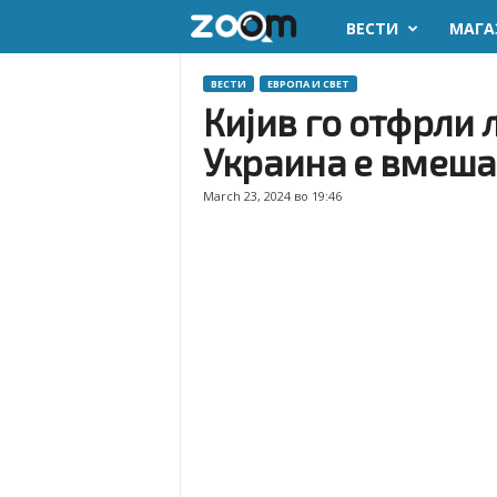
ВЕСТИ
МАГА
z
o
ВЕСТИ
ЕВРОПА И СВЕТ
Кијив го отфрли 
o
Украина е вмеша
m
March 23, 2024 во 19:46
.
m
k