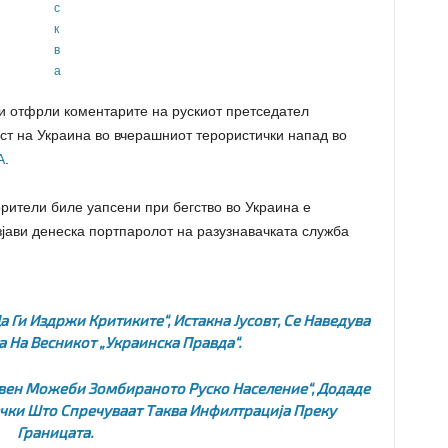
и отфрли коментарите на рускиот претседател
т на Украина во вчерашниот терористички напад во
А
.
рители биле уапсени при бегство во Украина е
зјави денеска портпаролот на разузнавачката служба
а Ги Издржи Критиките“, Истакна Јусовт, Се Наведува
 На Весникот „Украинска Правда“.
Освен Можеби Зомбираното Руско Население“, Додаде
речки Што Спречуваат Таква Инфилтрација Преку
Границата.