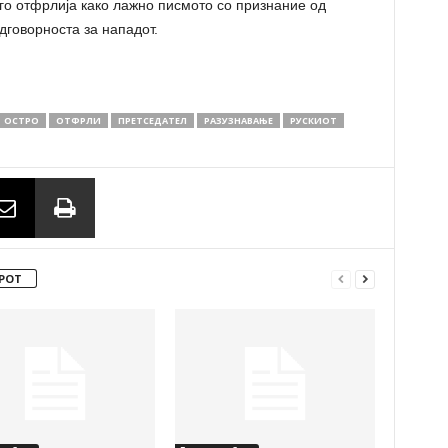
 го отфрлија како лажно писмото со признание од
дговорноста за нападот.
ОСТРО
ОТФРЛИ
ПРЕТСЕДАТЕЛ
РАЗУЗНАВАЊЕ
РУСКИОТ
РОТ