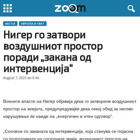
ВЕСТИ
ЕВРОПА И СВЕТ
Нигер го затвори
воздушниот простор
поради „закана од
интервенција“
August 7, 2023 во 8:46
Воените власти на Нигер објавија дека го затвориле воздушниот
простор на земјата, предупредувајќи дека секој обид за негово
нарушување ќе наиде на „енергичен и итен одговор“.
„Соочени со заканата од интервенција, која станува се појасна
со подготовката на соседните земји, воздушниот простор на