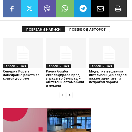
ПОВРЗАНИ НАПИСИ
ПОВЕЌЕ ОД АВТОРОТ
Европа и Свет
Европа и Свет
Европа и Свет
Северна Кореја
Рачна бомба
Модел на вештачка
лансираше ракета со
експлодирала пред
интелигенција создал
краток дострел
зграда во Белград –
лажен идентитет и
оштетени автомобили
испраќал пораки
и локали