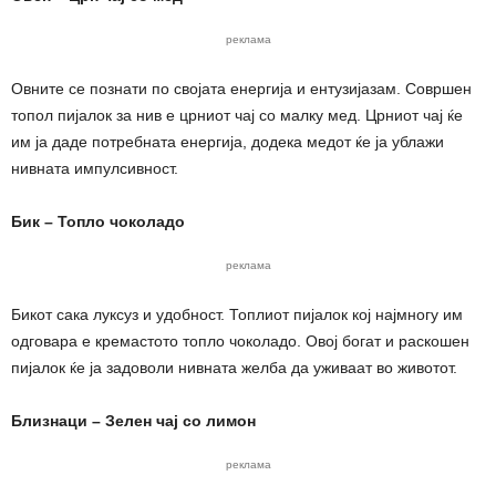
реклама
Овните се познати по својата енергија и ентузијазам. Совршен
топол пијалок за нив е црниот чај со малку мед. Црниот чај ќе
им ја даде потребната енергија, додека медот ќе ја ублажи
нивната импулсивност.
Бик – Топло чоколадо
реклама
Бикот сака луксуз и удобност. Топлиот пијалок кој најмногу им
одговара е кремастото топло чоколадо. Овој богат и раскошен
пијалок ќе ја задоволи нивната желба да уживаат во животот.
Близнаци – Зелен чај со лимон
реклама