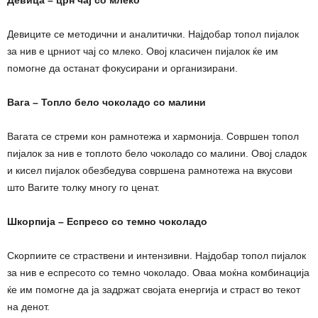
Девица – црн чај со млеко
Девиците се методични и аналитички. Најдобар топол пијалок
за нив е црниот чај со млеко. Овој класичен пијалок ќе им
помогне да останат фокусирани и организирани.
Вага – Топло бело чоколадо со малини
Вагата се стреми кон рамнотежа и хармонија. Совршен топол
пијалок за нив е топлото бело чоколадо со малини. Овој сладок
и кисел пијалок обезбедува совршена рамнотежа на вкусови
што Вагите толку многу го ценат.
Шкорпија – Еспресо со темно чоколадо
Скорпиите се страствени и интензивни. Најдобар топол пијалок
за нив е еспресото со темно чоколадо. Оваа моќна комбинација
ќе им помогне да ја задржат својата енергија и страст во текот
на денот.