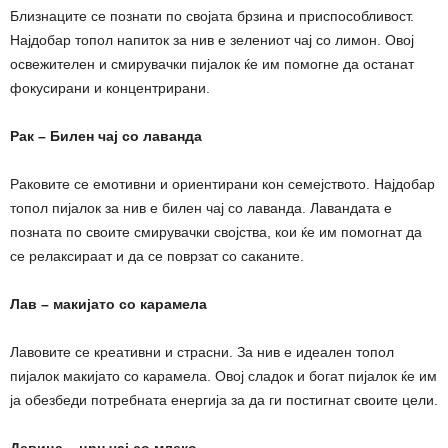
Близнаците се познати по својата брзина и приспособливост.
Најдобар топол напиток за нив е зелениот чај со лимон. Овој
освежителен и смирувачки пијалок ќе им помогне да останат
фокусирани и концентрирани.
Рак – Билен чај со лаванда
Раковите се емотивни и ориентирани кон семејството. Најдобар
топол пијалок за нив е билен чај со лаванда. Лавандата е
позната по своите смирувачки својства, кои ќе им помогнат да
се релаксираат и да се поврзат со саканите.
Лав – макијато со карамела
Лавовите се креативни и страсни. За нив е идеален топол
пијалок макијато со карамела. Овој сладок и богат пијалок ќе им
ја обезбеди потребната енергија за да ги постигнат своите цели.