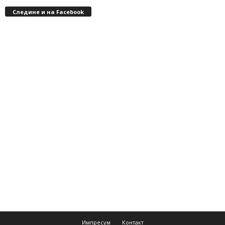
Следине и на Facebook
Импресум
Контакт