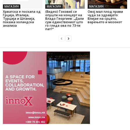
МАГАЗИН
МАГАЗИН
МАГАЗИН
Хрватска е поскапа од
(Видео) Ѓоковиќ се
Овој мал плод прави
Грција, Италија,
опушти на концерт на
чуда за здравјето:
Турција и Шпанија,
Владо Георгиев: „Дали
Влијае на срцето,
покажа холандска
сум единствениот што
варењето и мозокот
анализа
го гледа ова по 73-ти
пат?“