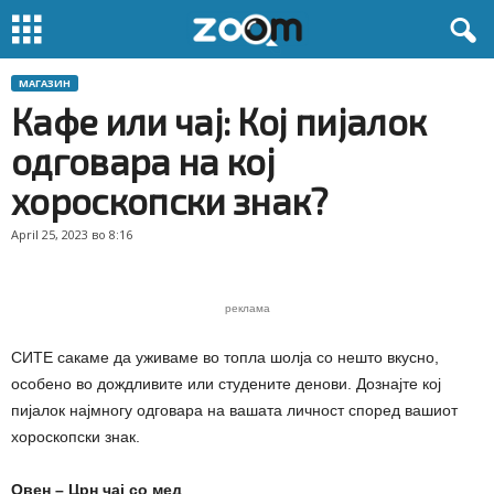
МАГАЗИН
Кафе или чај: Кој пијалок
одговара на кој
хороскопски знак?
April 25, 2023 во 8:16
реклама
СИТЕ сакаме да уживаме во топла шолја со нешто вкусно,
особено во дождливите или студените денови. Дознајте кој
пијалок најмногу одговара на вашата личност според вашиот
хороскопски знак.
Овен – Црн чај со мед