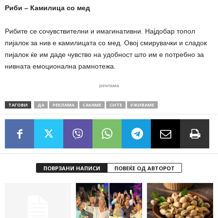
Риби – Камилица со мед
Рибите се сочувствителни и имагинативни. Најдобар топол
пијалок за нив е камилицата со мед. Овој смирувачки и сладок
пијалок ќе им даде чувство на удобност што им е потребно за
нивната емоционална рамнотежа.
реклама
ТАГОВИ
ДА
РЕКЛАМА
САКАМЕ
СИТЕ
УЖИВАМЕ
ПОВРЗАНИ НАПИСИ
ПОВЕЌЕ ОД АВТОРОТ