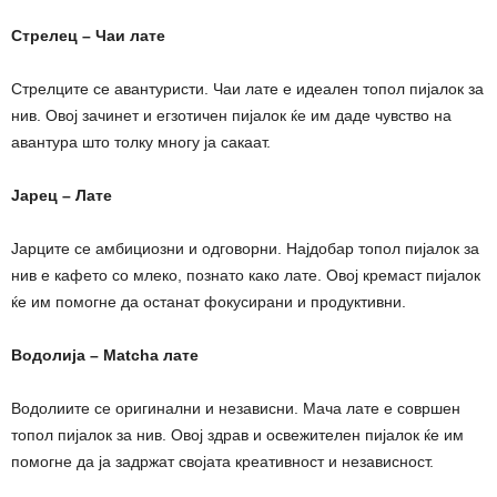
Стрелец – Чаи лате
Стрелците се авантуристи. Чаи лате е идеален топол пијалок за
нив. Овој зачинет и егзотичен пијалок ќе им даде чувство на
авантура што толку многу ја сакаат.
Јарец – Лате
Јарците се амбициозни и одговорни. Најдобар топол пијалок за
нив е кафето со млеко, познато како лате. Овој кремаст пијалок
ќе им помогне да останат фокусирани и продуктивни.
Водолија – Matcha лате
Водолиите се оригинални и независни. Мача лате е совршен
топол пијалок за нив. Овој здрав и освежителен пијалок ќе им
помогне да ја задржат својата креативност и независност.