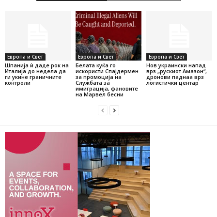
Европа и Свет
Европа и Свет
Европа и Свет
Шпанија ѝ даде рок на
Белата куќа го
Нов украински напад
Италија до недела да
искористи Спајдермен
врз „рускиот Амазон“,
ги укине граничните
за промоција на
дронови паднаа врз
контроли
Службата за
логистички центар
имиграција, фановите
на Марвел бесни