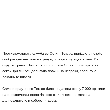
Противпожарната служба во Остин, Тексас, пријавила повеќе
сообраќајни несреќи во градот, со најмалку една жртва. Во
округот Тревис, Тексас, кој го опфаќа Остин, полицијата на
секои три минути добивала повици за несреќи, соопштија
локалните власти.
Само вчераутро во Тексас биле пријавени околу 7 000 прекини
на електричната енергија, што се должело на мраз на
далноводите или соборени дрвја.