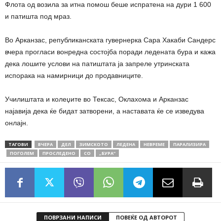
Флота од возила за итна помош беше испратена на дури 1 600
и патишта под мраз.
Во Арканзас, републиканската гувернерка Сара Хакаби Сандерс
вчера прогласи вонредна состојба поради ледената бура и кажа
дека лошите услови на патиштата ја запреле утринската
испорака на намирници до продавниците.
Училиштата и колеџите во Тексас, Оклахома и Арканзас
најавија дека ќе бидат затворени, а наставата ќе се изведува
онлајн.
ТАГОВИ
ВЧЕРА
ДЕЛ
ЗИМСКОТО
ЛЕДЕНА
НЕВРЕМЕ
ПАРАЛИЗИРА
ПОГОЛЕМ
ПРОСЛЕДЕНО
СО
„БУРА“
ПОВРЗАНИ НАПИСИ
ПОВЕЌЕ ОД АВТОРОТ