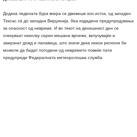
Додека ледената бура вчера се движеше кон исток, од западен
Тексас сè до западна Вирџинија, беа издадени предупредувања
за опасност од невреме. И во текот на денешниот ден се
очекуваат неколку серии мешани врнежи, вклучувајќи и
замрзнат дожд и лапавица, што значи дека некои региони би
можеле да бидат погодени од невремето повеќе пати
предупреди Федералната метеоролошка служба.