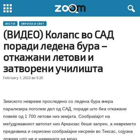
ВЕСТИ
ЕВРОПА И СВЕТ
(ВИДЕО) Колапс во САД
поради ледена бура –
откажани летови и
затворени училишта
February 1, 2023 во 9:20
Зимското невреме проследено со ледена бура вчера
парализира поголем дел од САД, поради што беа откажани
повеќе од 1 700 летови низ земјата. Сообраќајот на
меѓудржавниот автопат низ Арканзас беше запрен, а невремето
предизвика и сериозни сообраќајни несреќи во Тексас, сојузна
држава што не е навикната на мраз.