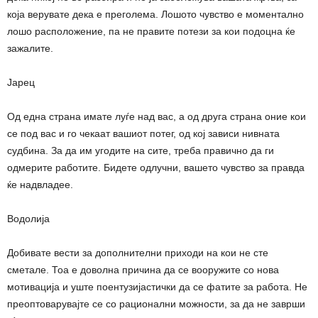
која верувате дека е преголема. Лошото чувство е моментално
лошо расположение, па не правите потези за кои подоцна ќе
зажалите.
Јарец
Од една страна имате луѓе над вас, а од друга страна оние кои
се под вас и го чекаат вашиот потег, од кој зависи нивната
судбина. За да им угодите на сите, треба правично да ги
одмерите работите. Бидете одлучни, вашето чувство за правда
ќе надвладее.
Водолија
Добивате вести за дополнителни приходи на кои не сте
сметале. Тоа е доволна причина да се вооружите со нова
мотивација и уште поентузијастички да се фатите за работа. Не
преоптоварувајте се со рационални можности, за да не заврши