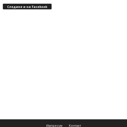
Следине и на Facebook
Импресум
Контакт