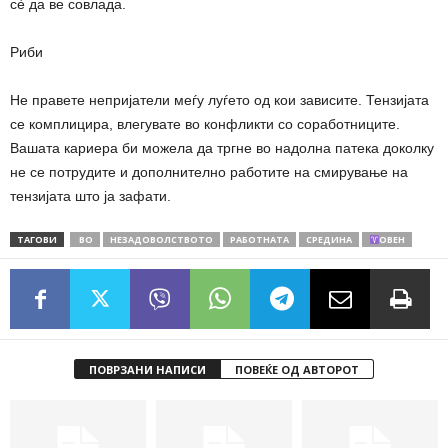
сè да ве совлада.
Риби
Не правете непријатели меѓу луѓето од кои зависите. Тензијата
се комплицира, влегувате во конфликти со соработниците.
Вашата кариера би можела да тргне во надолна патека доколку
не се потрудите и дополнително работите на смирување на
тензијата што ја зафати.
ТАГОВИ
ВО
НЕЗАДОВОЛСТВОТО
РАБОТНАТА
СРЕДИНА
ОВЕН
ПОВРЗАНИ НАПИСИ
ПОВЕЌЕ ОД АВТОРОТ