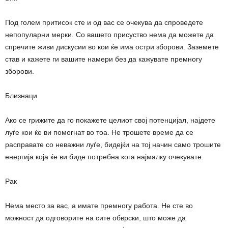
Под голем притисок сте и од вас се очекува да спроведете
непопуларни мерки. Со вашето присуство нема да можете да
спречите живи дискусии во кои ќе има остри зборови. Заземете
став и кажете ги вашите намери без да кажувате премногу
зборови.
Близнаци
Ако се грижите да го покажете целиот свој потенцијал, најдете
луѓе кои ќе ви помогнат во тоа. Не трошете време да се
расправате со неважни луѓе, бидејќи на тој начин само трошите
енергија која ќе ви биде потребна кога најмалку очекувате.
Рак
Нема место за вас, а имате премногу работа. Не сте во
можност да одговорите на сите обврски, што може да