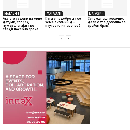
МАГАЗИН
МАГАЗИН
МАГАЗИН
Ако сте родени на овие
Кога е подобро да се
Секс еднаш месечно:
датуми, според
зема витамин Д –
Дали е тоа доволно за
нумерологијата ве
наутро или навечер?
среќен брак?
следи посебна среќа