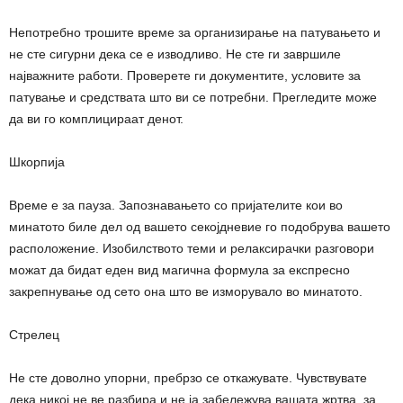
Непотребно трошите време за организирање на патувањето и
не сте сигурни дека се е изводливо. Не сте ги завршиле
најважните работи. Проверете ги документите, условите за
патување и средствата што ви се потребни. Прегледите може
да ви го комплицираат денот.
Шкорпија
Време е за пауза. Запознавањето со пријателите кои во
минатото биле дел од вашето секојдневие го подобрува вашето
расположение. Изобилството теми и релаксирачки разговори
можат да бидат еден вид магична формула за експресно
закрепнување од сето она што ве изморувало во минатото.
Стрелец
Не сте доволно упорни, пребрзо се откажувате. Чувствувате
дека никој не ве разбира и не ја забележува вашата жртва, за