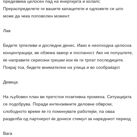
предизвика целосен пад на енергијата и колапс.
Прераспределете ги вашите капацитети и одложете се што
може да чека поповолен момент.
Лав
Бидете трпеливи и доследни денес. Иако е неопходна целосна
концентрација, ве обзема замор и поспаност. Ако не попуштите,
ќе направите сериозни грешки кои ќе ги трпат последиците.
Покрај тоа, бидете внимателни на улица и во сообраќајот.
Девица
На љубовен план ви претстои позитивна промена. Ситуацијата
се подобрува. Поради интензивните деловни обврски,
слободното време ќе го поминувате работејќи, па оваа
разделба од партнерот ќе донесе стимул за наредниот период.
Вага