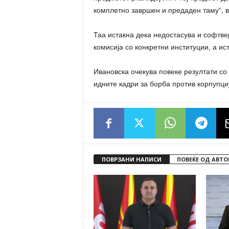
комплетно завршен и предаден таму“, 
Таа истакна дека недостасува и софтве
комисија со конкретни институции, а ис
Ивановска очекува повеке резултати со
идните кадри за борба против корпупциј
ПОВРЗАНИ НАПИСИ
ПОВЕЌЕ ОД АВТО