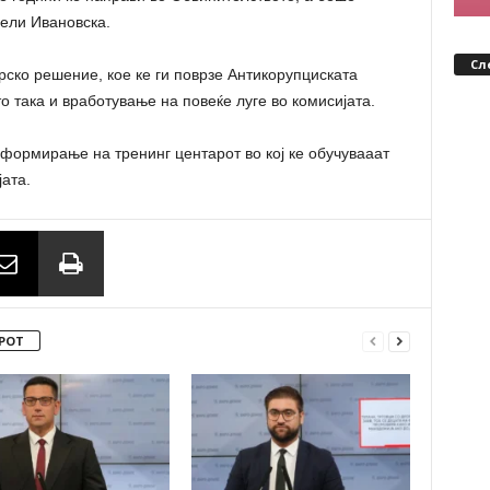
вели Ивановска.
Сл
рско решение, кое ке ги поврзе Антикорупциската
то така и вработување на повеќе луге во комисијата.
 формирање на тренинг центарот во кој ке обучувааат
ата.
РОТ