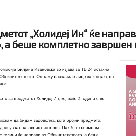
метот „Холидеј Ин“ ќе направ
, а беше комплетно завршен 
омисија Билјана Ивановска во изјава за ТВ 24 истакна
Обвинителството. Од таму назначиле лице за контакт, но
ања.
то за предметот Холидеј Ин, кој веќе 2 години е во
можам да бидам задоволна, кога бројни предмети,
днесуваат на јавниот интерес. Пак ќе го спомнам
ве години ќе направи во Обвинителството, а беше