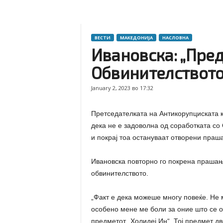
ВЕСТИ
МАКЕДОНИЈА
НАСЛОВНА
Ивановска: „Пред
Обвинителството
January 2, 2023 во 17:32
Претседателката на Антикорупциската к
дека не е задоволна од соработката со 
и покрај тоа остануваат отворени праш
Ивановска повторно го покрена прашање
обвинителството.
„Факт е дека можеше многу повеќе. Не 
особено мене ме боли за оние што се о
предметот „Холидеј Ин“. Тој предмет д