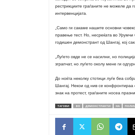
рестрикциите граѓаните не можеле да г
интервенцијата.
„Само ги сакаме нашите основни човек
правење тест. Но, несреќата во Урумчи
годишен демонстрант од Шангај, кој са
„Луѓето овде не се насилни, но полициј
зграпчат, но луѓето околу мене ги одгу
До ноќта неколку стотици луѓе беа соб
Шангај. Некои од нив се конфронтираа с
знак на протест, граѓаните носеа празни
ТАГОВИ
ВО
ДЕМОНСТРАНТИ
НА
ПОЛИЦ