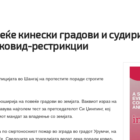
еќе кинески градови и судир
 ковид-рестрикции
лицијата во Шангај на протестите поради строгите
роширија на повеќе градови во земјата. Ваквиот израз на
авува најголем тест за претседателот Си Џинпинг, кој
иот мандат за владеење со земјата.
 по смртоносниот пожар во зграда во градот Урумчи, на
уѓе. Сведоците на трагедијата велат дека поради ковид-