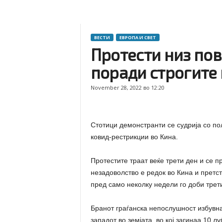
ВЕСТИ
ЕВРОПА И СВЕТ
Протести низ пов
поради строгите
November 28, 2022 во 12:20
Стотици демонстранти се судрија со по
ковид-рестрикции во Кина.
Протестите траат веќе трети ден и се п
незадоволство е редок во Кина и претст
пред само неколку недели го доби трет
Бранот граѓанска непослушност избувна
западот во земјата, во кој загинаа 10 л