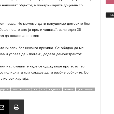
о напуштат објектот, а пожарникарите доцнеле со
Сл
ови права. Не можеме да ги напуштиме домовите без
 беше нешто што ја прели чашата“, вели еден 26-
кал да остане анонимен.
ата ги апси без никаква причина. Се обидоа да ме
рнаа и успеав да избегам“, додава демонстрантот.
рани на локациите каде се одржуваше протестот во
о полицијата која сакаше да ги разбие собирите. Во
 листови хартија.
ИЈАТА
ПРОТЕСТИТЕ
СЕ
СО
СУДРИЈА
ШАНГАЈ
„СТОТИЦИ”