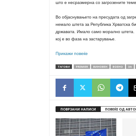
што е несразмерна со загрозените теме
Во објаснувањето на пресудата од загр
немало штета за Република Хрватска бид
државата. Имало само морално штета. И
кој е во фаза на застарување.
Прикажи повеќе
ТАГОВИ
PREMIER
ВИНОВЕН
ВОЕНО
ЗА
ПОВРЗАНИ НАПИСИ
ПОВЕЌЕ ОД АВТО