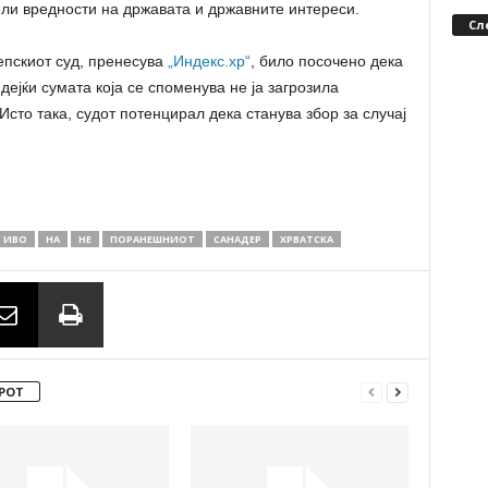
ли вредности на државата и државните интереси.
Сл
епскиот суд, пренесува
„Индекс.хр“
, било посочено дека
ејќи сумата која се споменува не ја загрозила
сто така, судот потенцирал дека станува збор за случај
ИВО
НА
НЕ
ПОРАНЕШНИОТ
САНАДЕР
ХРВАТСКА
РОТ