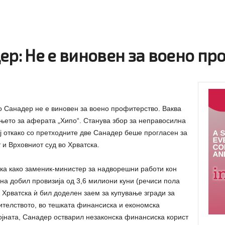
ер: Не е виновен за воено п
 Санадер не е виновен за воено профитерство. Ваква
ењето за аферата „Хипо“. Станува збор за неправосилна
чај откако со претходните две Санадер беше прогласен за
т и Врховниот суд во Хрватска.
ка како заменик-министер за надворешни работи кон
ина добил провизија од 3,6 милиони куни (речиси пола
 Хрватска ѝ бил доделен заем за купување згради за
ителството, во тешката финансиска и економска
војната, Санадер остварил незаконска финансиска корист