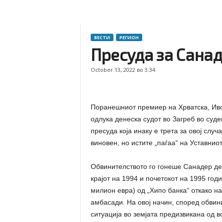
ВЕСТИ
РЕГИОН
Пресуда за Санад
October 13, 2022 во 3:34
Поранешниот премиер на Хрватска, Иво
одлука денеска судот во Загреб во суд
пресуда која инаку е трета за овој слу
виновен, но истите „паѓаа“ на Уставнио
Обвинителството го гонеше Санадер де
крајот на 1994 и почетокот на 1995 год
милион евра) од „Хипо банка“ откако на
амбасади. На овој начин, според обвин
ситуација во земјата предизвикана од 