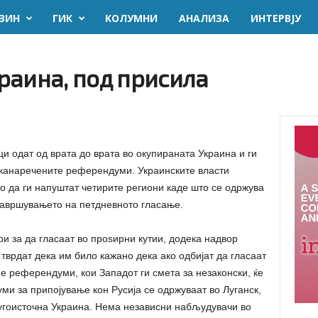
ЗИН
ГИК
KОЛУМНИ
AНАЛИЗА
ИНТЕРВЈУ
раина, под присила
и одат од врата до врата во окупираната Украина и ги
аканаречените референдуми. Украинските власти
то да ги напуштат четирите региони каде што се одржува
авршувањето на петдневното гласање.
ри за да гласаат во проѕирни кутии, додека надвор
тврдат дека им било кажано дека ако одбијат да гласаат
ие референдуми, кои Западот ги смета за незаконски, ќе
и за припојување кон Русија се одржуваат во Луганск,
југоисточна Украина. Нема независни набљудувачи во