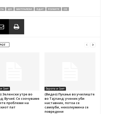
АТА
ДО
МИТРАЛЕЗИ
ОДАТ
РСУКИТЕ
СО
РОТ
и Свет
Европа и Свет
) Зеленски утре во
(Видео) Пукање во училиште
д; Вучиќ: Се соочуваме
во Тајланд: ученик уби
ите проблеми на
наставник, потоа се
киот пат
самоуби, неколкумина се
повредени