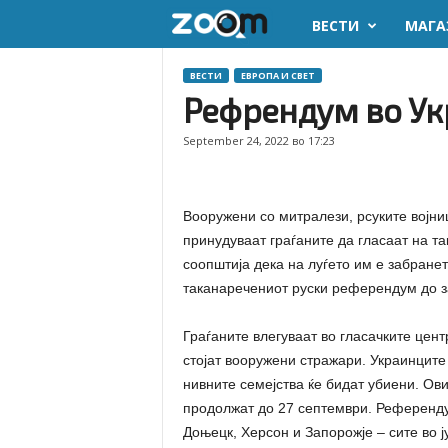
ВЕСТИ
МАГА
z
o
ВЕСТИ
ЕВРОПА И СВЕТ
Рефрендум во Ук
o
September 24, 2022 во 17:23
m
.
Вооружени со митралези, рсуките војниц
принудуваат граѓаните да гласаат на т
m
соопштија дека на луѓето им е забране
таканаречениот руски референдум до з
k
Граѓаните влегуваат во гласачките цент
стојат вооружени стражари. Украинците 
нивните семејства ќе бидат убиени. Ов
продолжат до 27 септември. Референдум
Доњецк, Херсон и Запорожје – сите во 