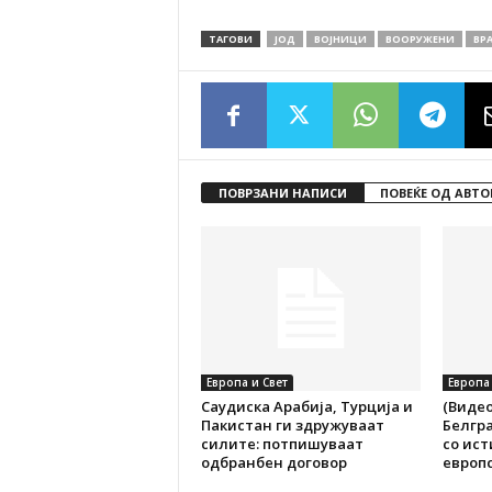
ТАГОВИ
ЈОД
ВОЈНИЦИ
ВООРУЖЕНИ
ВР
ПОВРЗАНИ НАПИСИ
ПОВЕЌЕ ОД АВТО
Европа и Свет
Европа 
Саудиска Арабија, Турција и
(Видео
Пакистан ги здружуваат
Белгра
силите: потпишуваат
со ист
одбранбен договор
европс