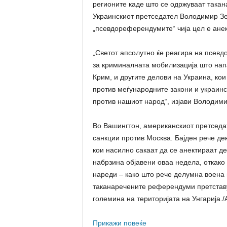
регионите каде што се одржуваат такан
Украинскиот претседател Володимир Зел
„псевдореферендумите“ чија цел е анекс
„Светот апсолутно ќе реагира на псев
за криминалната мобилизација што напа
Крим, и другите делови на Украина, кои
против меѓународните закони и украинс
против нашиот народ“, изјави Володими
Во Вашингтон, американскиот претседат
санкции против Москва. Бајден рече де
кои насилно сакаат да се анектираат 
набрзина објавени оваа недела, откако
нареди – како што рече делумна воена 
таканаречените референдуми претставу
големина на територијата на Унгарија./
Прикажи повеќе