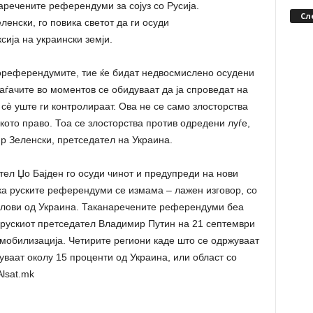
аречените референдуми за сојуз со Русија.
Сл
енски, го повика светот да ги осуди
ија на украински земји.
дореферендумите, тие ќе бидат недвосмислено осудени
ѓачите во моментов се обидуваат да ја спроведат на
 сè уште ги контролираат. Ова не се само злосторства
кото право. Тоа се злосторства против одредени луѓе,
р Зеленски, претседател на Украина.
ел Џо Бајден го осуди чинот и предупреди на нови
ка руските референдуми се измама – лажен изговор, со
делови од Украина. Таканаречените референдуми беа
 рускиот претседател Владимир Путин на 21 септември
мобилизација. Четирите региони каде што се одржуваат
ваат околу 15 проценти од Украина, или област со
Alsat.mk