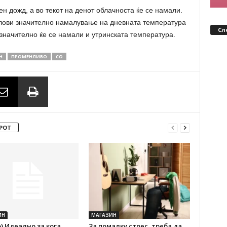
н дожд, а во текот на денот облачноста ќе се намали.
услови значително намалување на дневната температура
Сл
 значително ќе се намали и утринската температура.
Н
ПРОМЕНЛИВО
СО
РОТ
ИН
МАГАЗИН
) Идеално за кога
За помалку стрес, треба да