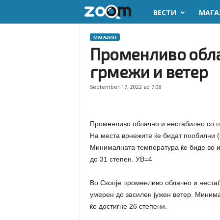
ВЕСТИ
МАГА
z
o
МАГАЗИН
Променливо обла
o
грмежи и ветер
m
September 17, 2022 во 7:08
.
m
Променливо облачно и нестабилно со п
На места врнежите ќе бидат пообилни (с
k
Минималната температура ќе биде во ин
до 31 степен. УВ=4
Во Скопје променливо облачно и неста
умерен до засилен јужен ветер. Минима
ќе достигне 26 степени.