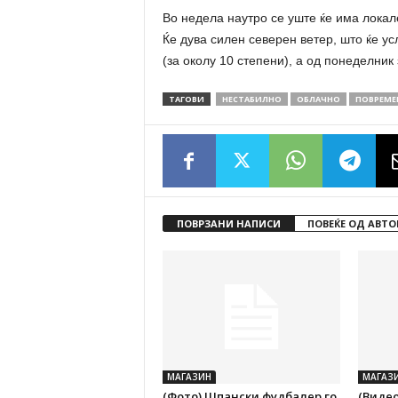
Во недела наутро се уште ќе има локале
Ќе дува силен северен ветер, што ќе 
(за околу 10 степени), а од понеделник
ТАГОВИ
НЕСТАБИЛНО
ОБЛАЧНО
ПОВРЕМЕ
ПОВРЗАНИ НАПИСИ
ПОВЕЌЕ ОД АВТО
МАГАЗИН
МАГАЗ
(Фото) Шпански фудбалер го
(Видео