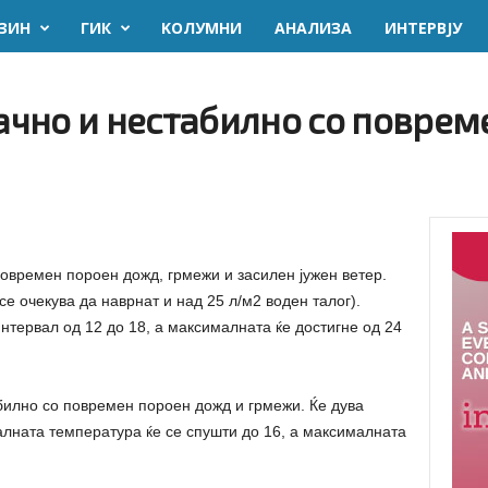
ЗИН
ГИК
KОЛУМНИ
AНАЛИЗА
ИНТЕРВЈУ
чно и нестабилно со поврем
овремен пороен дожд, грмежи и засилен јужен ветер.
е очекува да наврнат и над 25 л/м2 воден талог).
тервал од 12 до 18, а максималната ќе достигне од 24
билно со повремен пороен дожд и грмежи. Ќе дува
лната температура ќе се спушти до 16, а максималната