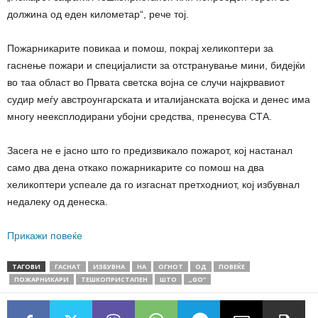
должина од еден километар“, рече тој.
Пожарникарите повикаа и помош, покрај хеликоптери за
гаснење пожари и специјалисти за отстранување мини, бидејќи
во таа област во Првата светска војна се случи најкрвавиот
судир меѓу австроунгарската и италијанската војска и денес има
многу неексплодирани убојни средства, пренесува СТА.
Засега не е јасно што го предизвикало пожарот, кој настанал
само два дена откако пожарникарите со помош на два
хеликоптери успеале да го изгаснат претходниот, кој избувнал
недалеку од денеска.
Прикажи повеќе
ТАГОВИ
ГАСНАТ
ИЗБУВНА
НА
ОГНОТ
ОД
ПОВЕЌЕ
ПОЖАРНИКАРИ
ТЕШКОПРИСТАПЕН
ШТО
„GO“