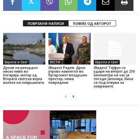
ПОВРЗАНИ НАПИСИ
ПОВЕЌЕ ОД АВТОРОТ
Европа и Свет
ВЕСТИ
Европа и Свет
Дунав на рекордно
(Видео) Радев: Дрон
(Видео) Тајфун со
ниско ниво во
утрово навлегол во
удари на ветрот до 216
Унгарија, мотор од
бугарскиот воздушен
километри на час ја
Втората светска војна
простор, нема
погоди Јапонија, Кина
излезе на површината
повредени
се подготвува за
невремето