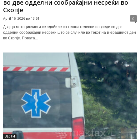
во две одделни сообраќајни несреќи во
Скопје
April 16, 2026 во 13:51
0
Двајца мотоциклисти се здобиле со тешки телесни повреди во две
одделни сообраќајни несреќи што се случиле во текот на вчерашниот ден
во Скопје. Првата...
ВЕСТИ