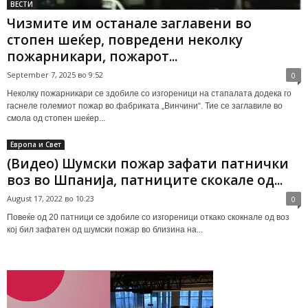
ВЕСТИ
Чизмите им останале заглавени во
стопен шеќер, повредени неколку
пожарникари, пожарот...
September 7, 2025 во 9:52
0
Неколку пожарникари се здобиле со изгореници на стапалата додека го
гаснеле големиот пожар во фабриката „Винчини“. Тие се заглавиле во
смола од стопен шеќер...
Европа и Свет
(Видео) Шумски пожар зафати патнички
воз во Шпанија, патниците скокале од...
August 17, 2022 во 10:23
0
Повеќе од 20 патници се здобиле со изгореници откако скокнале од воз
кој бил зафатен од шумски пожар во близина на...