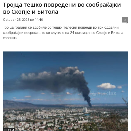
Тројца тешко повредени во сообраќајки
во Скопје и Битола
October 25, 2025 во 14:46
0
Тројца граѓани се здобиле со тешки телесни повреди во три одделни
сообраќајни несреќи што се случиле на 24 октомври во Скопје и Битола,
соопшти...
ВЕСТИ