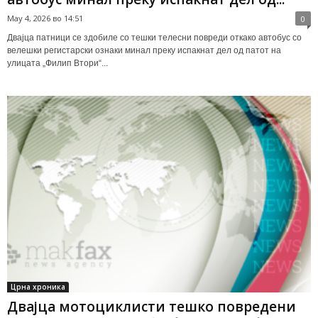
May 4, 2026 во 14:51
0
Двајца патници се здобиле со тешки телесни повреди откако автобус со
велешки регистарски ознаки минал преку испакнат дел од патот на
улицата „Филип Втори“...
Црна хроника
Двајца мотоциклисти тешко повредени