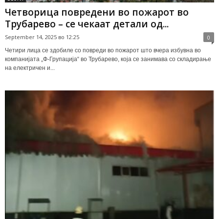
Четворица повредени во пожарот во
Трубарево – се чекаат детали од...
September 14, 2025 во 12:25
0
Четири лица се здобиле со повреди во пожарот што вчера избувна во
компанијата „Ф-Групација“ во Трубарево, која се занимава со складирање
на електричен и...