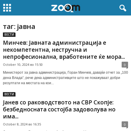
таг: јавна
ВЕСТИ
Минчев: Јавната администрација е
некомпетентна, нестручна и
непрофесионална, вработените ќе мора...
October 10, 2024 во 15:50
0
Министерот за јавна администрација, Горан Минчев, давајќи отчет за „100
дена Влада“, рече дека административците што не покажуваат добри
резултати на местата на кои...
ВЕСТИ
Јанев со раководството на СВР Скопје:
безбедносната состојба задоволува но
има...
October 8, 2024 во 16:35
0