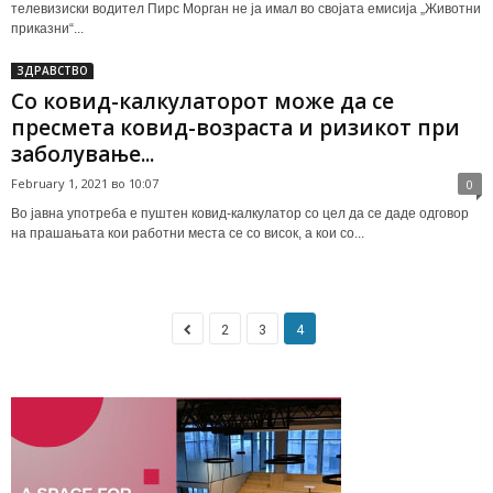
телевизиски водител Пирс Морган не ја имал во својата емисија „Животни
приказни“...
ЗДРАВСТВО
Со ковид-калкулаторот може да се
пресмета ковид-возраста и ризикот при
заболување...
February 1, 2021 во 10:07
0
Во јавна употреба е пуштен ковид-калкулатор со цел да се даде одговор
на прашањата кои работни места се со висок, а кои со...
2
3
4