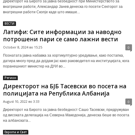
Директорот на Бирото за јавна безбедност при Министерството за
внатрешни работи, Александар Јанев денеска го посети Секторот за
внатрешни работи Скопје каде што имаше...
ВЕСТИ
Латифи: Сите информации за наводно
потрошени пари се само лажни вести
October 8, 2024 во 15:25
0
Познатата јавна набавка за хортикултурно уредување, како постапка,
датира многу пред да дојдам јас како раководител на институцијата, кога
поранешниот министер на ДУИ во...
Регион
Директорот на БЈБ Тасевски во посета на
полицијата на Република Албанија
August 10, 2022 во 3:33
0
Директорот на Бирото за јавна безбедност Сашо Тасевски, придружуван
од високата делегација на Северна Македонија, денеска беше во посета
на албанската...
Европа и Свет