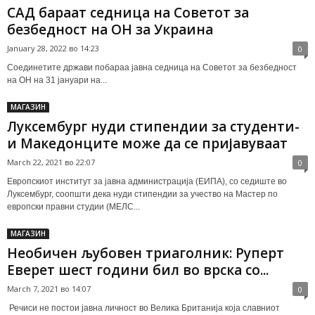
САД бараат седница на Советот за
безбедност на ОН за Украина
January 28, 2022 во 14:23
0
Соединетите држави побараа јавна седница на Советот за безбедност
на ОН на 31 јануари на...
МАГАЗИН
Луксембург нуди стипендии за студенти-
и Македонците може да се пријавуваат
March 22, 2021 во 22:07
0
Европскиот институт за јавна администрација (ЕИПА), со седиште во
Луксембург, соопшти дека нуди стипендии за учество на Мастер по
европски правни студии (МЕЛС...
МАГАЗИН
Необичен љубовен триаголник: Руперт
Еверет шест години бил во врска со...
March 7, 2021 во 14:07
0
Речиси не постои јавна личност во Велика Британија која славниот