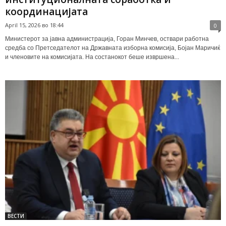
координацијата
April 15, 2026 во 18:44
0
Министерот за јавна администрација, Горан Минчев, оствари работна
средба со Претседателот на Државната изборна комисија, Бојан Маричиќ
и членовите на комисијата. На состанокот беше извршена...
ВЕСТИ