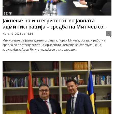
ВЕСТИ
Јакнење на интегритетот во јавната
администрација – средба на Минчев со...
March 9, 2026 во 15:56
0
Министерот за јавна администрација, Горан Минчев, оствари работна
средба со претседателот на Државната комисија за спречување на
корупцијата, Адем Чучуљ, на која се разговараше...