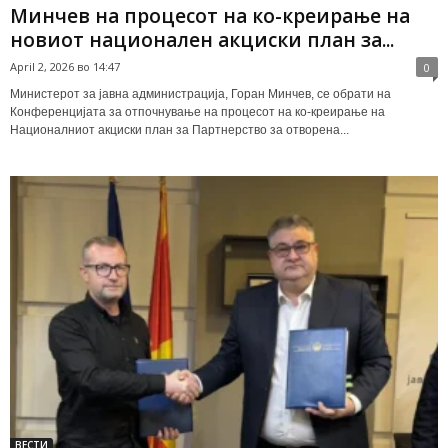
Минчев на процесот на ко-креирање на
новиот национален акциски план за...
April 2, 2026 во 14:47
0
Министерот за јавна администрација, Горан Минчев, се обрати на
Конференцијата за отпочнување на процесот на ко-креирање на
Националниот акциски план за Партнерство за отворена...
ВЕСТИ