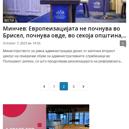
ВЕСТИ
Минчев: Европеизацијата не почнува во
Брисел, почнува овде, во секоја општина,...
October 7, 2025 во 14:55
0
Министерството за јавна администрација денес го започна вториот
циклус на генерички обуки за административните службеници во
Полошкиот регион, со што продолжува реализацијата на реформската...
1
2
3