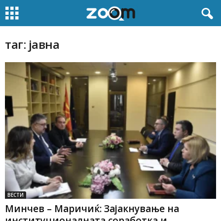
таг: јавна
ВЕСТИ
Минчев – Маричиќ: Зајакнување на
институционалната соработка и