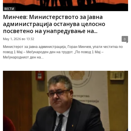
ВЕСТИ
Минчев: Министерството за јавна
администрација останува целосно
посветено на унапредување на...
May 1, 2026 во 13:32
0
Министерот за јавна администрација, Горан Минчев, упати честитка по
повод 1 Мај – Меѓународен ден на трудот. „По повод 1 Мај –
Меѓународниот ден на...