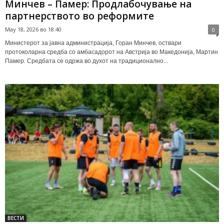
Минчев – Памер: Продлабочување на
партнерството во реформите
May 18, 2026 во 18:40
0
Министерот за јавна администрација, Горан Минчев, оствари
протоколарна средба со амбасадорот на Австрија во Македонија, Мартин
Памер. Средбата се одржа во духот на традиционално...
ВЕСТИ