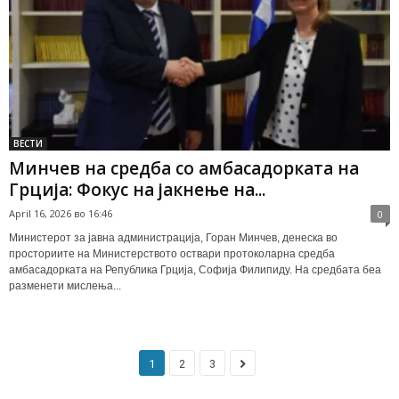
ВЕСТИ
Минчев на средба со амбасадорката на
Грција: Фокус на јакнење на...
April 16, 2026 во 16:46
0
Министерот за јавна администрација, Горан Минчев, денеска во
просториите на Министерството оствари протоколарна средба
амбасадорката на Република Грција, Софија Филипиду. На средбата беа
разменети мислења...
1
2
3