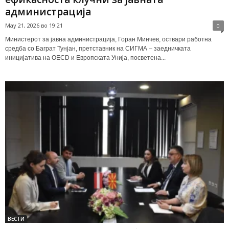
администрација
May 21, 2026 во 19:21
0
Министерот за јавна администрација, Горан Минчев, оствари работна
средба со Баграт Тунјан, претставник на СИГМА – заедничката
иницијатива на OECD и Европската Унија, посветена...
ВЕСТИ