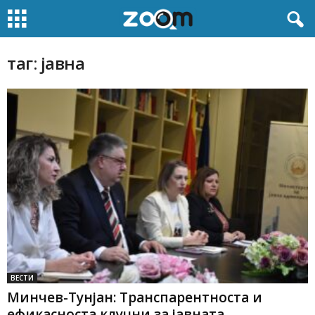
таг: јавна
ВЕСТИ
Минчев-Тунјан: Транспарентноста и
ефикасноста клучни за јавната