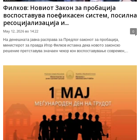
Филков: Новиот Закон за пробација
воспоставува поефикасен систем, посилна
ресоцијализација и...
May 12, 2026 во 14:22
0
На денешната јавна расправа за Предлог-законот за пробација,
министерот за правда Игор Филков истакна дека новото законско
решение претставува значаен чекор кон воспоставување современ,...