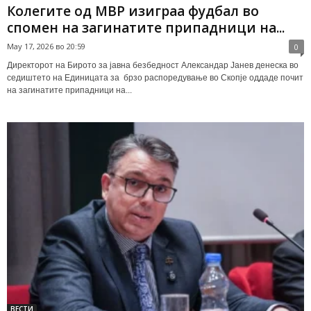
Колегите од МВР изиграа фудбал во
спомен на загинатите припадници на...
May 17, 2026 во 20:59
0
Директорот на Бирото за јавна безбедност Александар Јанев денеска во
седиштето на Единицата за брзо распоредување во Скопје оддаде почит
на загинатите припадници на...
ВЕСТИ