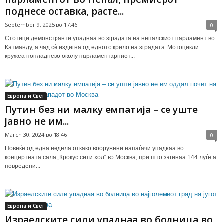
поднесе оставка, расте...
September 9, 2025 во 17:46
0
Стотици демонстранти упаднаа во зградата на непалскиот парламент во
Катманду, а чад сè издигна од едното крило на зградата. Мотоцикли
кружеа попладнево околу парламентарниот...
Европа и Свет
Путин без ни малку емпатија – се уште
јавно не им...
March 30, 2024 во 18:46
0
Повеќе од една недела откако вооружени напаѓачи упаднаа во
концертната сала „Крокус сити хол“ во Москва, при што загинаа 144 луѓе а
повредени...
Европа и Свет
Израелските сили упаднаа во болница во