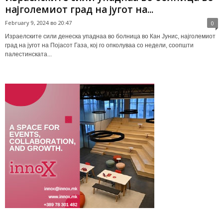
најголемиот град на југот на...
February 9, 2024 во 20:47
0
Израелските сили денеска упаднаа во болница во Кан Јунис, најголемиот
град на југот на Појасот Газа, кој го опколуваа со недели, соопшти
палестинската...