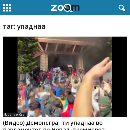
таг: упаднаа
Европа и Свет
(Видео) Демонстранти упаднаа во
парламентот во Непал, премиерот