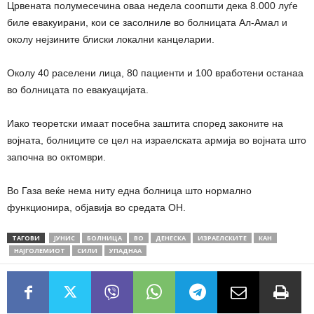
Црвената полумесечина оваа недела соопшти дека 8.000 луѓе
биле евакуирани, кои се засолниле во болницата Ал-Амал и
околу нејзините блиски локални канцеларии.
Околу 40 раселени лица, 80 пациенти и 100 вработени останаа
во болницата по евакуацијата.
Иако теоретски имаат посебна заштита според законите на
војната, болниците се цел на израелската армија во војната што
започна во октомври.
Во Газа веќе нема ниту една болница што нормално
функционира, објавија во средата ОН.
ТАГОВИ
ЈУНИС
БОЛНИЦА
ВО
ДЕНЕСКА
ИЗРАЕЛСКИТЕ
КАН
НАЈГОЛЕМИОТ
СИЛИ
УПАДНАА