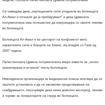
недели, соопшти палестинската Црвена полумесечина.
Се наведува дека „окупациските сили упаднале во болницата
Ал-Амал и почнале да ја пребаруваат“ и дека Црвената
полумесечина има потешкотии да комуницира со своите тимови
во болницата.
Болницата Ал-Амал е во центарот на конфликтот меѓу
израелските сили и борците на Хамас, кој владее со Газа од
2007 година.
Палестинската Црвена полумесечина вчера извести за „силно
гранатирање и истрели“ околу болницата.
Невладината организација за медицинска помош апелира да се
заштити установата и да се овозможи продолжување на
снабдувањето, посочувајќи дека нема доволно кислород, лекови
и гориво за генераторите на струја во болницата.