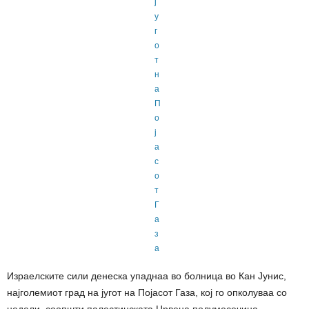
Израелските сили денеска упаднаа во болница во Кан Јунис,
најголемиот град на југот на Појасот Газа, кој го опколуваа со