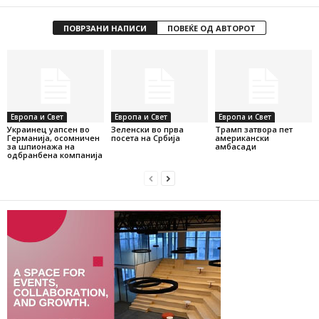
ПОВРЗАНИ НАПИСИ
ПОВЕЌЕ ОД АВТОРОТ
Европа и Свет
Европа и Свет
Европа и Свет
Украинец уапсен во
Зеленски во прва
Трамп затвора пет
Германија, осомничен
посета на Србија
американски
за шпионажа на
амбасади
одбранбена компанија