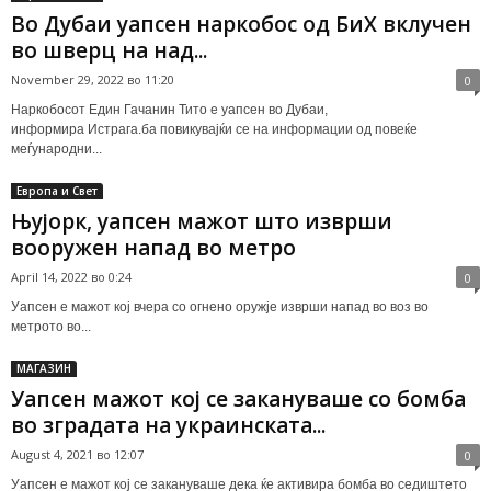
Во Дубаи уапсен наркобос од БиХ вклучен
во шверц на над...
November 29, 2022 во 11:20
0
Наркобосот Един Гачанин Тито е уапсен во Дубаи,
информира Истрага.ба повикувајќи се на информации од повеќе
меѓународни...
Европа и Свет
Њујорк, уапсен мажот што изврши
вооружен напад во метро
April 14, 2022 во 0:24
0
Уапсен е мажот кој вчера со огнено оружје изврши напад во воз во
метрото во...
МАГАЗИН
Уапсен мажот кој се закануваше со бомба
во зградата на украинската...
August 4, 2021 во 12:07
0
Уапсен е мажот кој се закануваше дека ќе активира бомба во седиштето