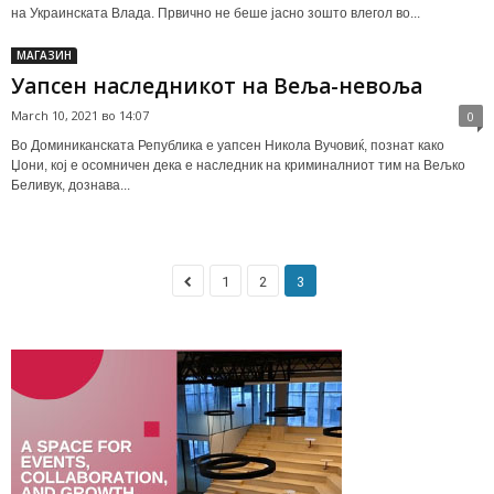
на Украинската Влада. Првично не беше јасно зошто влегол во...
МАГАЗИН
Уапсен наследникот на Веља-невоља
March 10, 2021 во 14:07
0
Во Доминиканската Република е уапсен Никола Вучовиќ, познат како
Џони, кој е осомничен дека е наследник на криминалниот тим на Вељко
Беливук, дознава...
1
2
3