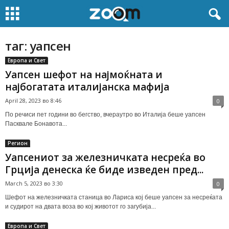
таг: уапсен
Европа и Свет
Уапсен шефот на најмоќната и
најбогатата италијанска мафија
April 28, 2023 во 8:46
0
Пo речиси пет години во бегство, вчераутро во Италија беше уапсен
Пасквале Бонавота...
Регион
Уапсениот за железничката несреќа во
Грција денеска ќе биде изведен пред...
March 5, 2023 во 3:30
0
Шефот на железничката станица во Лариса кој беше уапсен за несреќата
и судирот на двата воза во кој животот го загубија...
Европа и Свет