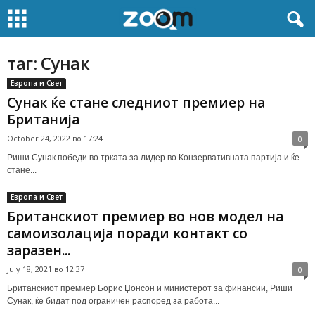
таг: Сунак
Европа и Свет
Сунак ќе стане следниот премиер на
Британија
October 24, 2022 во 17:24
0
Риши Сунак победи во трката за лидер во Конзервативната партија и ќе
стане...
Европа и Свет
Британскиот премиер во нов модел на
самоизолација поради контакт со
заразен...
July 18, 2021 во 12:37
0
Британскиот премиер Борис Џонсон и министерот за финансии, Риши
Сунак, ќе бидат под ограничен распоред за работа...