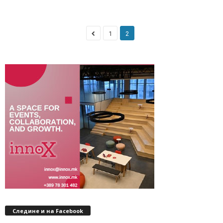
1
2
Следине и на Facebook