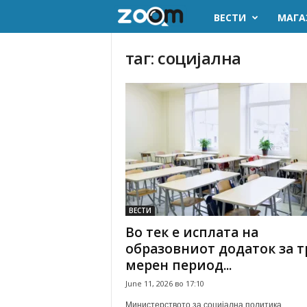
ВЕСТИ
МАГА
z
o
таг: социјална
o
m
.
m
k
ВЕСТИ
Во тек е исплата на
образовниот додаток за т
мерен период...
June 11, 2026 во 17:10
Министерството за социјална политика,