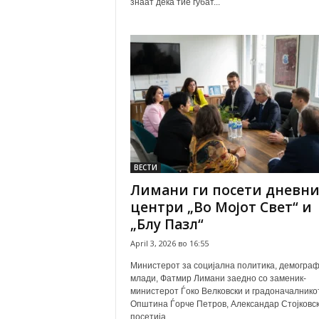
знаат дека тие губат...
ВЕСТИ
Лимани ги посети дневни
центри „Во Мојот Свет“ и
„Блу Пазл“
April 3, 2026 во 16:55
Министерот за социјална политика, демограф
млади, Фатмир Лимани заедно со заменик-
министерот Ѓоко Велковски и градоначалнико
Општина Ѓорче Петров, Александар Стојковски
посетија...