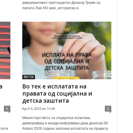
американскиот претседател Доналд Трамп за
папата Лав XIV како „историска и...
ВЕСТИ
а
Во тек е исплатата на
правата од социјална и
детска заштита
0
April 6, 2026 во 15:46
0
l
Министерството за социјална политика,
демографија и млади информира дека денеска 06
 сите
Април 2026 година започна исплатата на правата