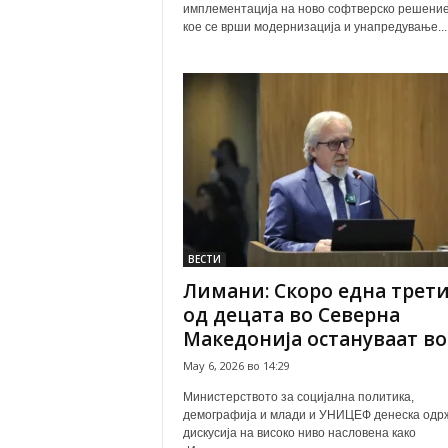
имплементација на ново софтверско решение
кое се врши модернизација и унапредување...
ВЕСТИ
Лимани: Скоро една трет
од децата во Северна
Македонија остануваат во.
May 6, 2026 во 14:29
Министерството за социјална политика,
демографија и млади и УНИЦЕФ денеска одр
дискусија на високо ниво насловена како