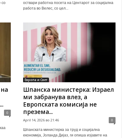
 со
оствари работна посета на Центарот за социјална
работа во Велес, со цел...
Европа и Свет
ина
Шпанска министерка: Израел
ми забранува влез, а
..
Европската комисија не
презема...
0
April 14, 2026 во 21:46
0
жаа
Шпанската министерка за труд и социјална
економија, Јоланда Дијаз, ги опиша изјавите на