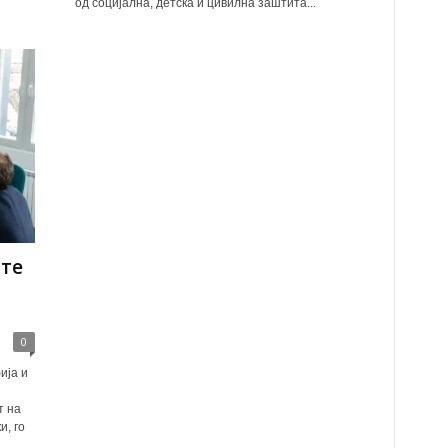
од социјална, детска и цивилна заштита...
те
0
ија и
т на
, го