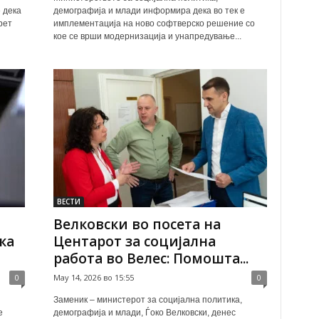
 дека
демографија и млади информира дека во тек е
рет
имплементација на ново софтверско решение со
кое се врши модернизација и унапредување...
ВЕСТИ
Велковски во посета на
ка
Центарот за социјална
работа во Велес: Помошта...
0
May 14, 2026 во 15:55
0
Заменик – министерот за социјална политика,
е
демографија и млади, Ѓоко Велковски, денес