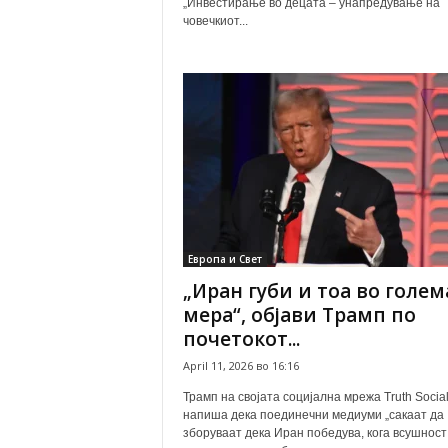
„Инвестирање во децата – унапредување на
човечкиот...
Европа и Свет
„Иран губи и тоа во голем
мера“, објави Трамп по
почетокот...
April 11, 2026 во 16:16
Трамп на својата социјална мрежа Truth Socia
напиша дека поединечни медиуми „сакаат да
зборуваат дека Иран победува, кога всушност