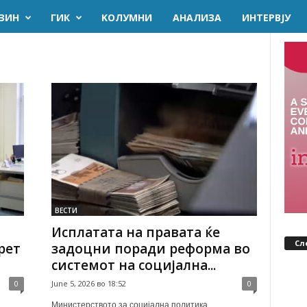
ЗИН
ГИК
KОЛУМНИ
AНАЛИЗА
ИНТЕРВЈУ
ВЕСТИ
Исплатата на правата ќе
Сл
рет
задоцни поради реформа во
системот на социјална...
0
June 5, 2026 во 18:52
0
Министерството за социјална политика,