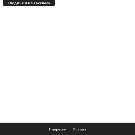
Следине и на Facebook
Импресум
Контакт