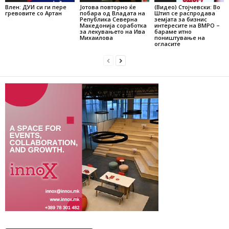
Влен: ДУИ си ги пере
Јотова повторно ќе
(Видео) Стојчевски: Во
гревовите со Артан
побара од Владата на
Штип се распродава
Република Северна
земјата за бизнис
Македонија соработка
интересите на ВМРО –
за лекувањето на Ива
бараме итно
Михаилова
поништување на
огласите