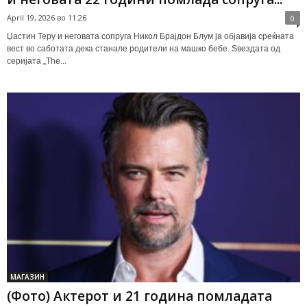
April 19, 2026 во 11:26
0
Џастин Теру и неговата сопруга Никол Брајдон Блум ја објавија среќната
вест во саботата дека станале родители на машко бебе. Ѕвездата од
серијата „The...
МАГАЗИН
(Фото) Актерот и 21 година помладата