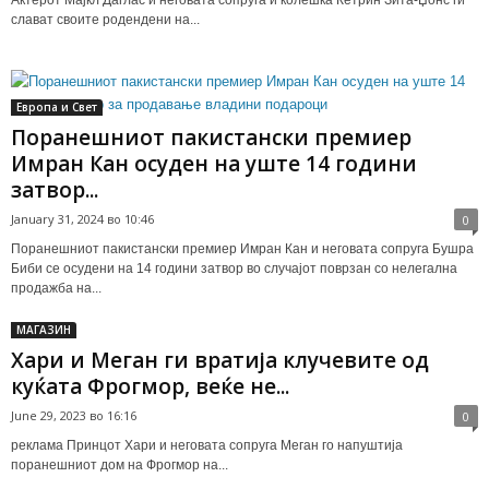
слават своите родендени на...
Европа и Свет
Поранешниот пакистански премиер
Имран Кан осуден на уште 14 години
затвор...
January 31, 2024 во 10:46
0
Поранешниот пакистански премиер Имран Кан и неговата сопруга Бушра
Биби се осудени на 14 години затвор во случајот поврзан со нелегална
продажба на...
МАГАЗИН
Хари и Меган ги вратија клучевите од
куќата Фрогмор, веќе не...
June 29, 2023 во 16:16
0
реклама Принцот Хари и неговата сопруга Меган го напуштија
поранешниот дом на Фрогмор на...