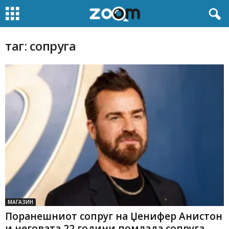
таг: сопруга
МАГАЗИН
Поранешниот сопруг на Џенифер Анистон
и неговата 22 години помлада сопруга...