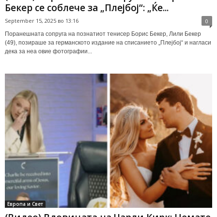
Бекер се соблече за „Плејбој“: „Ќе...
September 15, 2025 во 13:16
0
Поранешната сопруга на познатиот тенисер Борис Бекер, Лили Бекер
(49), позираше за германското издание на списанието „Плејбој“ и нагласи
дека за неа овие фотографии...
Европа и Свет