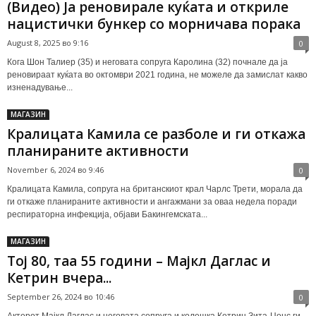
(Видео) Ја реновирале куќата и откриле
нацистички бункер со морничава порака
August 8, 2025 во 9:16
0
Кога Шон Талиер (35) и неговата сопруга Каролина (32) почнале да ја
реновираат куќата во октомври 2021 година, не можеле да замислат какво
изненадување...
МАГАЗИН
Кралицата Камила се разболе и ги откажа
планираните активности
November 6, 2024 во 9:46
0
Кралицата Камила, сопруга на британскиот крал Чарлс Трети, морала да
ги откаже планираните активности и ангажмани за оваа недела поради
респираторна инфекција, објави Бакингемската...
МАГАЗИН
Тој 80, таа 55 години – Мајкл Даглас и
Кетрин вчера...
September 26, 2024 во 10:46
0
Актерот Мајкл Даглас и неговата сопруга и колешка Кетрин Зита-Џонс ги