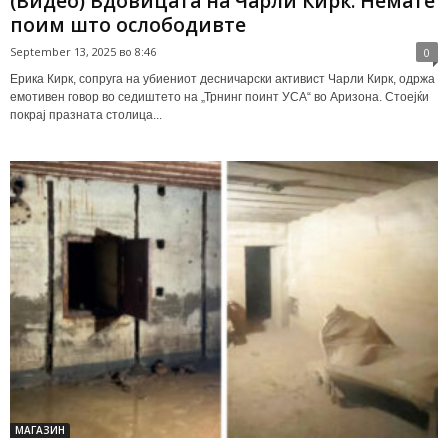
(Видео) Вдовицата на Чарли Кирк: Немате
поим што ослободивте
September 13, 2025 во 8:46
0
Ерика Кирк, сопруга на убиениот десничарски активист Чарли Кирк, одржа
емотивен говор во седиштето на „Трнинг поинт УСА“ во Аризона. Стоејќи
покрај празната столица...
МАГАЗИН