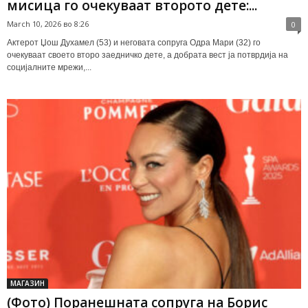
мисица го очекуваат второто дете:...
March 10, 2026 во 8:26
0
Актерот Џош Духамел (53) и неговата сопруга Одра Мари (32) го
очекуваат своето второ заедничко дете, а добрата вест ја потврдија на
социјалните мрежи,...
МАГАЗИН
(Фото) Поранешната сопруга на Борис