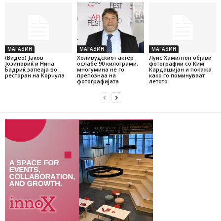
МАГАЗИН
МАГАЗИН
МАГАЗИН
(Видео) Јаков
Холивудскиот актер
Луис Хамилтон објави
Јозиновиќ и Нина
ослабе 90 килограми,
фотографии со Ким
Бадриќ запеаја во
многумина не го
Кардашијан и покажа
ресторан на Корчула
препознаа на
како го поминуваат
фотографијата
летото