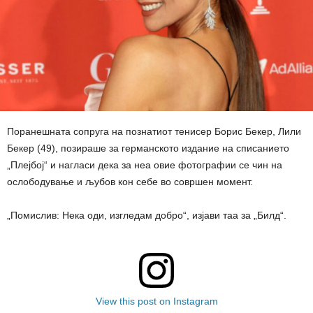
Поранешната сопруга на познатиот тенисер Борис Бекер, Лили
Бекер (49), позираше за германското издание на списанието
„Плејбој“ и нагласи дека за неа овие фотографии се чин на
ослободување и љубов кон себе во совршен момент.
„Помислив: Нека оди, изгледам добро“, изјави таа за „Билд“.
View this post on Instagram