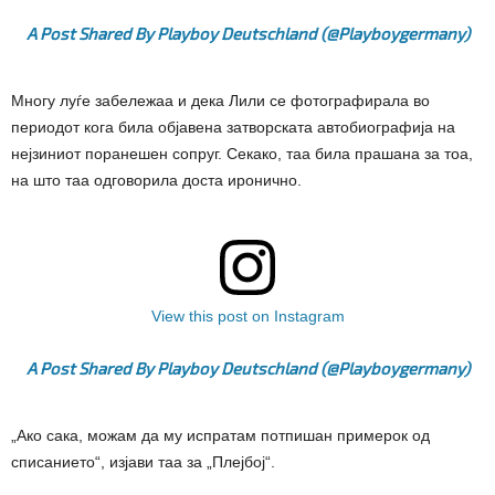
A Post Shared By Playboy Deutschland (@playboygermany)
Многу луѓе забележаа и дека Лили се фотографирала во
периодот кога била објавена затворската автобиографија на
нејзиниот поранешен сопруг. Секако, таа била прашана за тоа,
на што таа одговорила доста иронично.
View this post on Instagram
A Post Shared By Playboy Deutschland (@playboygermany)
„Ако сака, можам да му испратам потпишан примерок од
списанието“, изјави таа за „Плејбој“.