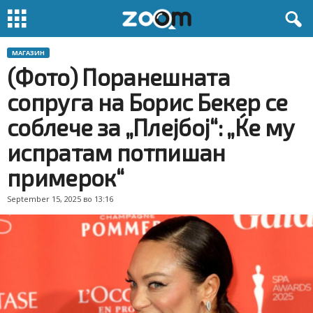
МАГАЗИН
(Фото) Поранешната
сопруга на Борис Бекер се
соблече за „Плејбој“: „Ќе му
испратам потпишан
примерок“
September 15, 2025 во 13:16