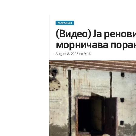
МАГАЗИН
(Видео) Ја ренов
морничава пора
August 8, 2025 во 9:16