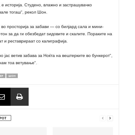
 е историја. Студено, влажно и застрашувачко
вале тогаш“, рекол Шон.
 во просторија за забави — со билјард сала и мини-
етон за да ги обезбедат ѕидовите и скалите. Пораките на
ат и реставрираат со калиграфија.
о јас ветив забавa за Ноќта на вештерките во бункерот“,
нам тоа ветување“.
ЕР
ШОН
РОТ