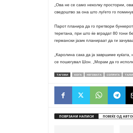
„Ова не се само неколку простории, ова
сведоштво за она што луѓето го помину
Парот планира да го претвори бункерот
теретана, при што ќе вградат 80 тони б
германски јазик планираат да ги зачува
„Каролина сака да ја завршиме куќата, н
се пошегувал Шон. „Морам да го испол
ТАГОВИ
КОГА
НЕГОВАТА
СОПРУГА
ТАЛИ
ПОВРЗАНИ НАПИСИ
ПОВЕЌЕ ОД АВТО