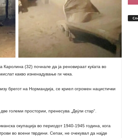
Сл
а Каролина (32) почнале да ја реновираат куќата во
мислат какво изненадување ги чека.
лизу брегот на Нормандија, се криел огромен нацистички
две големи простории, пренесува „Дејли стар“.
рманска окупација во периодот 1940-1945 година, кога
рови во воени тврдини. Сепак, не очекувал да најде