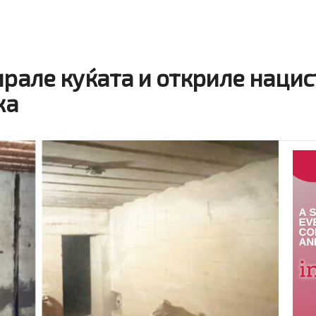
ирале куќата и откриле нацис
ка