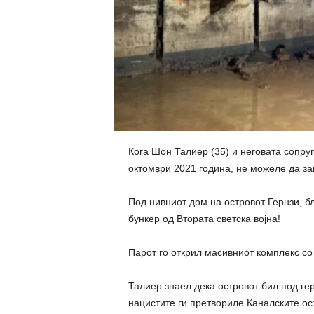
Кога Шон Талиер (35) и неговата сопруг
октомври 2021 година, не можеле да за
Под нивниот дом на островот Гернзи, б
бункер од Втората светска војна!
Парот го открил масивниот комплекс со 
Талиер знаел дека островот бил под ге
нацистите ги претвориле Каналските ост