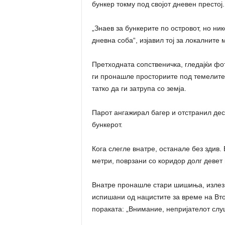
бункер токму под својот дневен престој.
„Знаев за бункерите по островот, но ни
дневна соба“, изјавил тој за локалните
Претходната сопственичка, гледајќи фо
ги пронашле просториите под темелите,
татко да ги затрупа со земја.
Парот ангажирал багер и отстранил десе
бункерот.
Кога слегле внатре, останале без здив
метри, поврзани со коридор долг девет
Внатре пронашле стари шишиња, излез в
испишани од нацистите за време на Вт
пораката: „Внимание, непријателот слуша