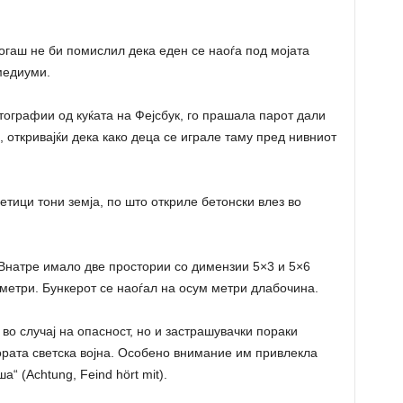
когаш не би помислил дека еден се наоѓа под мојата
 медиуми.
тографии од куќата на Фејсбук, го прашала парот дали
 откривајќи дека како деца се играле таму пред нивниот
тици тони земја, по што откриле бетонски влез во
. Внатре имало две простории со димензии 5×3 и 5×6
 метри. Бункерот се наоѓал на осум метри длабочина.
о случај на опасност, но и застрашувачки пораки
ората светска војна. Особено внимание им привлекла
“ (Achtung, Feind hört mit).