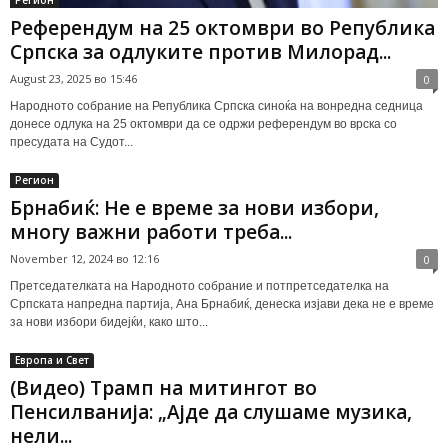
Референдум на 25 октомври во Република
Српска за одлуките против Милорад...
August 23, 2025 во 15:46
0
Народното собрание на Република Српска синоќа на вонредна седница
донесе одлука на 25 октомври да се одржи референдум во врска со
пресудата на Судот...
Регион
Брнабиќ: Не е време за нови избори,
многу важни работи треба...
November 12, 2024 во 12:16
0
Претседателката на Народното собрание и потпретседателка на
Српската напредна партија, Ана Брнабиќ, денеска изјави дека не е време
за нови избори бидејќи, како што...
Европа и Свет
(Видео) Трамп на митингот во
Пенсилванија: „Ајде да слушаме музика,
нели...