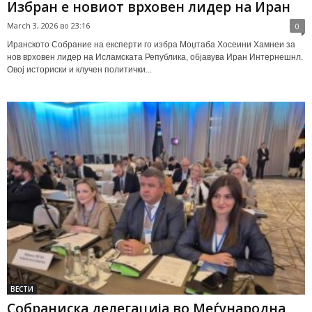
Избран е новиот врховен лидер на Иран
March 3, 2026 во 23:16
0
Иранското Собрание на експерти го избра Моџтаба Хосеини Хамнеи за
нов врховен лидер на Исламската Република, објавува Иран Интернешнл.
Овој историски и клучен политички...
ВЕСТИ
Собраниска делегација во Меѓународна