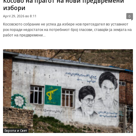
Косово на прагот на нови предвремени
избори
April 29, 2026 во 8:11
0
Косовското собрание не успеа да избере нов претседател во уставниот
рок поради недостаток на потребниот број гласови, ставајќи ја земјата на
работ на предвремени...
Европа и Свет