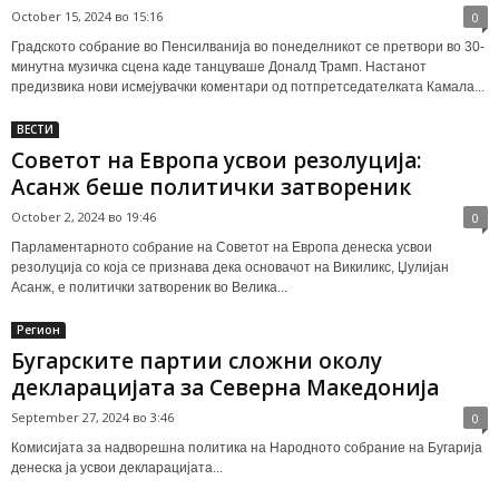
October 15, 2024 во 15:16
0
Градското собрание во Пенсилванија во понеделникот се претвори во 30-
минутна музичка сцена каде танцуваше Доналд Трамп. Настанот
предизвика нови исмејувачки коментари од потпретседателката Камала...
ВЕСТИ
Советот на Европа усвои резолуција:
Асанж беше политички затвореник
October 2, 2024 во 19:46
0
Парламентарното собрание на Советот на Европа денеска усвои
резолуција со која се признава дека основачот на Викиликс, Џулијан
Асанж, е политички затвореник во Велика...
Регион
Бугарските партии сложни околу
декларацијата за Северна Македонија
September 27, 2024 во 3:46
0
Комисијата за надворешна политика на Народното собрание на Бугарија
денеска ја усвои декларацијата...