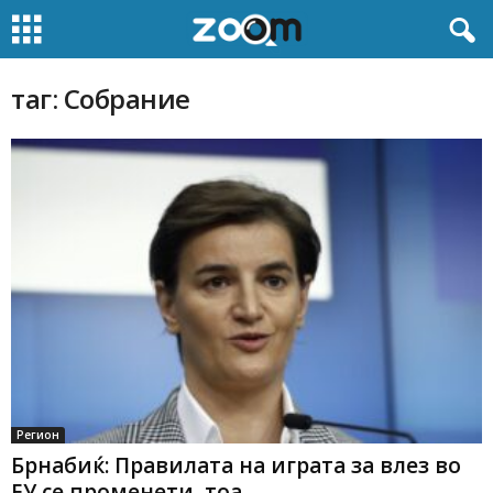
таг: Собрание
Регион
Брнабиќ: Правилата на играта за влез во
ЕУ се променети, тоа...