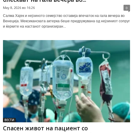
May 8, 2026 во 16:26
0
Салма Хајек и нејзиното семејство оставија впечаток на гала вечера во
Венеција. Мексиканската актерка беше придружувана од нејзиниот сопруг
и ќерките на настанот организиран...
ВЕСТИ
Спасен живот на пациент со