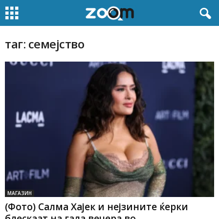
таг: семејство
МАГАЗИН
(Фото) Салма Хајек и нејзините ќерки
блескаат на гала вечера во...