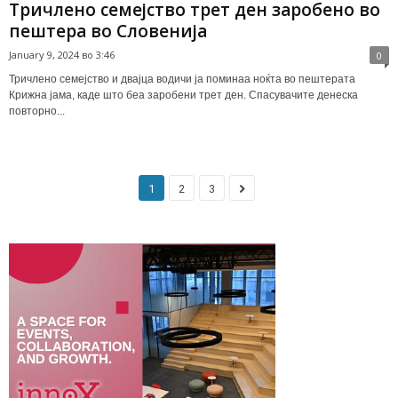
Тричлено семејство трет ден заробено во
пештера во Словенија
January 9, 2024 во 3:46
0
Тричлено семејство и двајца водичи ја поминаа ноќта во пештерата
Крижна јама, каде што беа заробени трет ден. Спасувачите денеска
повторно...
1
2
3