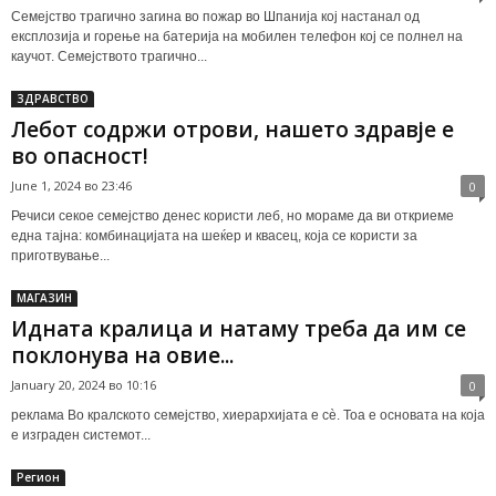
Семејство трагично загина во пожар во Шпанија кој настанал од
експлозија и горење на батерија на мобилен телефон кој се полнел на
каучот. Семејството трагично...
ЗДРАВСТВО
Лебот содржи отрови, нашето здравје е
во опасност!
June 1, 2024 во 23:46
0
Речиси секое семејство денес користи леб, но мораме да ви откриеме
една тајна: комбинацијата на шеќер и квасец, која се користи за
приготвување...
МАГАЗИН
Идната кралица и натаму треба да им се
поклонува на овие...
January 20, 2024 во 10:16
0
реклама Во кралското семејство, хиерархијата е сè. Тоа е основата на која
е изграден системот...
Регион