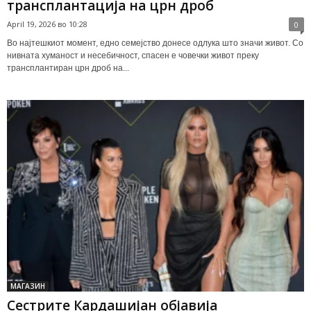
трансплантација на црн дроб
April 19, 2026 во 10:28
0
Во најтешкиот момент, едно семејство донесе одлука што значи живот. Со
нивната хуманост и несебичност, спасен е човечки живот преку
трансплантиран црн дроб на...
МАГАЗИН
Сестрите Кардашијан објавија