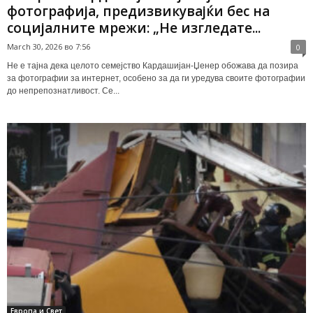
фотографија, предизвикувајќи бес на
социјалните мрежи: „Не изгледате...
March 30, 2026 во 7:56
0
Не е тајна дека целото семејство Кардашијан-Џенер обожава да позира
за фотографии за интернет, особено за да ги уредува своите фотографии
до непрепознатливост. Се...
Европа и Свет