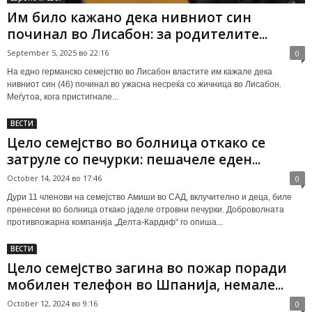
Им било кажано дека нивниот син
починал во Лисабон: за родителите...
September 5, 2025 во 22:16
0
На едно германско семејство во Лисабон властите им кажале дека
нивниот син (46) починал во ужасна несреќа со жичница во Лисабон.
Меѓутоа, кога пристигнале...
ВЕСТИ
Цело семејство во болница откако се
затруле со печурки: пешачеле еден...
October 14, 2024 во 17:46
0
Дури 11 членови на семејство Амиши во САД, вклучително и деца, биле
пренесени во болница откако јаделе отровни печурки. Доброволната
противпожарна компанија „Делта-Кардиф“ го опиша...
ВЕСТИ
Цело семејство загина во пожар поради
мобилен телефон во Шпанија, немале...
October 12, 2024 во 9:16
0