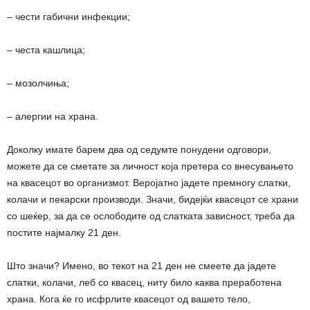
– чести габични инфекции;
– честа кашлица;
– мозолчиња;
– алергии на храна.
Доколку имате барем два од седумте понудени одговори,
можете да се сметате за личност која претера со внесувањето
на квасецот во организмот. Веројатно јадете премногу слатки,
колачи и пекарски производи. Значи, бидејќи квасецот се храни
со шеќер, за да се ослободите од слатката зависност, треба да
постите најмалку 21 ден.
Што значи? Имено, во текот на 21 ден не смеете да јадете
слатки, колачи, леб со квасец, ниту било каква преработена
храна. Кога ќе го исфрлите квасецот од вашето тело,