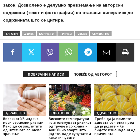
закон. Дозволено е делумно превземање на авторски
содржини (текст и фотографии) со ставање хиперлинк до
содржината што се цитира.
ТАГОВИ
ДЕНЕС
КОРИСТИ
РЕЧИСИ
СЕКОЕ
СЕМЕЈСТВО
ПОВРЗАНИ НАПИСИ
ПОВЕЌЕ ОД АВТОРОТ
ЗДРАВСТВО
ЗДРАВСТВО
ЗДРАВСТВО
Високиот УВ индекс
Високите температури
Треба да ја измиете
носи сериозни ризици:
го зголемуваат ризикот
дињата со четка пред
Како да се заштитите
од труење со храна –
да ја јадете – ќе
од штетното сончево
АХВ: Внимавајте што
бидете изненадени од
зрачење
јадете, каде купувате и
причината
како ги чувате