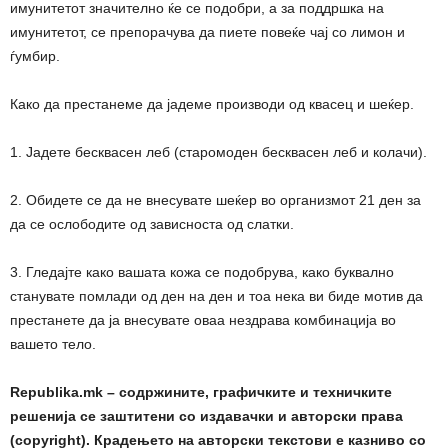
имунитетот значително ќе се подобри, а за поддршка на
имунитетот, се препорачува да пиете повеќе чај со лимон и
ѓумбир.
Како да престанеме да јадеме производи од квасец и шеќер.
1. Јадете бесквасен леб (старомоден бесквасен леб и колачи).
2. Обидете се да не внесувате шеќер во организмот 21 ден за
да се ослободите од зависноста од слатки.
3. Гледајте како вашата кожа се подобрува, како буквално
станувате помлади од ден на ден и тоа нека ви биде мотив да
престанете да ја внесувате оваа нездрава комбинација во
вашето тело.
Republika.mk – содржините, графичките и техничките
решенија се заштитени со издавачки и авторски права
(copyright). Крадењето на авторски текстови е казниво со