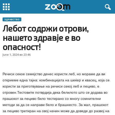
ЗДРАВСТВО
Лебот содржи отрови,
нашето здравје е во
опасност!
June 1, 2024 во 23:46
Речиси секое семејство денес користи леб, но мораме да ви
откриеме една тајна: комбинацијата на шеќер и квасец, која се
користи за приготвување на речиси секој леб и пециво, е
отровен.Тестовите потврдија дека белилото што се додава во
прашокот за пециво било тестирано со многу сомнителни
методи за да се направи бело и брашнесто. За жал, прашокот
за пециво третиран на овој начин може да доведе до развој на