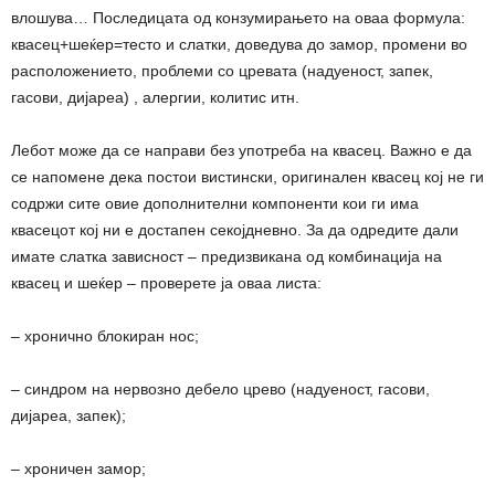
влошува… Последицата од конзумирањето на оваа формула:
квасец+шеќер=тесто и слатки, доведува до замор, промени во
расположението, проблеми со цревата (надуеност, запек,
гасови, дијареа) , алергии, колитис итн.
Лебот може да се направи без употреба на квасец. Важно е да
се напомене дека постои вистински, оригинален квасец кој не ги
содржи сите овие дополнителни компоненти кои ги има
квасецот кој ни е достапен секојдневно. За да одредите дали
имате слатка зависност – предизвикана од комбинација на
квасец и шеќер – проверете ја оваа листа:
– хронично блокиран нос;
– синдром на нервозно дебело црево (надуеност, гасови,
дијареа, запек);
– хроничен замор;