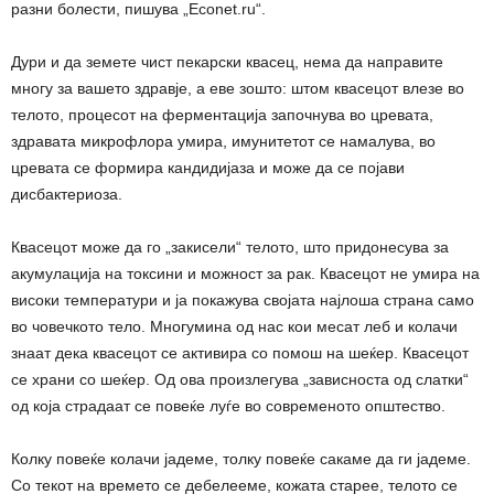
разни болести, пишува „Econet.ru“.
Дури и да земете чист пекарски квасец, нема да направите
многу за вашето здравје, а еве зошто: штом квасецот влезе во
телото, процесот на ферментација започнува во цревата,
здравата микрофлора умира, имунитетот се намалува, во
цревата се формира кандидијаза и може да се појави
дисбактериоза.
Квасецот може да го „закисели“ телото, што придонесува за
акумулација на токсини и можност за рак. Квасецот не умира на
високи температури и ја покажува својата најлоша страна само
во човечкото тело. Многумина од нас кои месат леб и колачи
знаат дека квасецот се активира со помош на шеќер. Квасецот
се храни со шеќер. Од ова произлегува „зависноста од слатки“
од која страдаат се повеќе луѓе во современото општество.
Колку повеќе колачи јадеме, толку повеќе сакаме да ги јадеме.
Со текот на времето се дебелееме, кожата старее, телото се