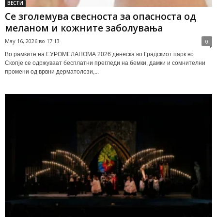
ВЕСТИ
Се зголемува свесноста за опасноста од
меланом и кожните заболувања
May 16, 2026 во 17:13
0
Во рамките на ЕУРОМЕЛАНОМА 2026 денеска во Градскиот парк во
Скопје се одржуваат бесплатни прегледи на бемки, дамки и сомнителни
промени од врвни дерматолози,...