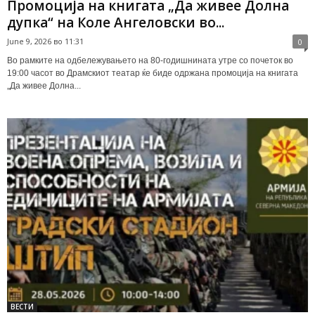
Промоција на книгата „Да живее Долна
дупка“ на Коле Ангеловски во...
June 9, 2026 во 11:31
0
Во рамките на одбележувањето на 80-годишнината утре со почеток во
19:00 часот во Драмскиот театар ќе биде одржана промоција на книгата
„Да живее Долна...
ВЕСТИ