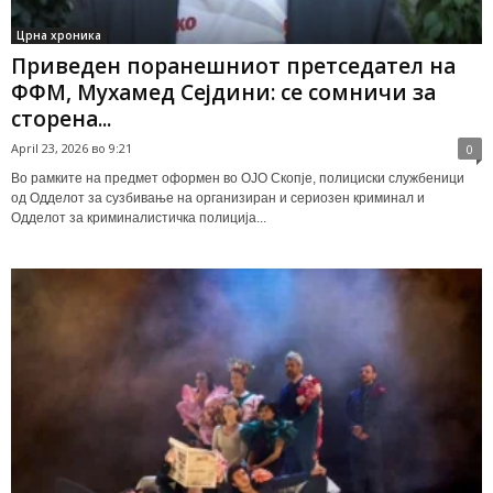
Црна хроника
Приведен поранешниот претседател на
ФФМ, Мухамед Сејдини: се сомничи за
сторена...
April 23, 2026 во 9:21
0
Во рамките на предмет оформен во ОЈО Скопје, полициски службеници
од Одделот за сузбивање на организиран и сериозен криминал и
Одделот за криминалистичка полиција...