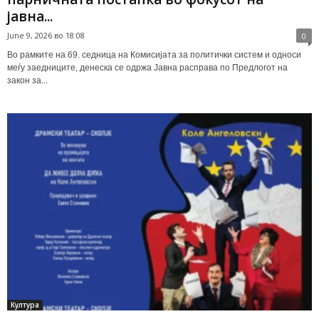
јавна...
June 9, 2026 во 18:08
0
Во рамките на 69. седница на Комисијата за политички систем и односи
меѓу заедниците, денеска се одржа Јавна расправа по Предлогот на
закон за...
Култура