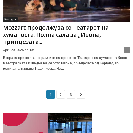
Култура
Mozzart продолжува со Театарот на
хуманоста: Полна сала за „Ивона,
принцезата...
April 20, 2026 во 10:31
0
Втората претстава во рамките на проектот Театарот на хуманоста беше
маестралната изведба на делото Ивона, принцезата од Бургунд, во
режија на Билјана Радинкоска. На...
1
2
3