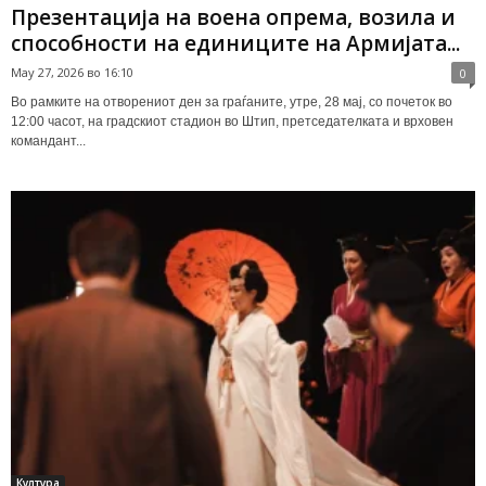
Презентација на воена опрема, возила и
способности на единиците на Армијата...
May 27, 2026 во 16:10
0
Во рамките на отворениот ден за граѓаните, утре, 28 мај, со почеток во
12:00 часот, на градскиот стадион во Штип, претседателката и врховен
командант...
Култура