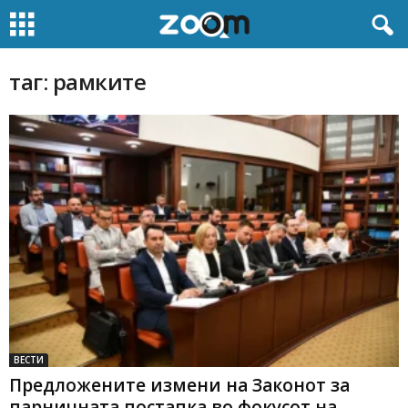
таг: рамките
ВЕСТИ
Предложените измени на Законот за
парничната постапка во фокусот на