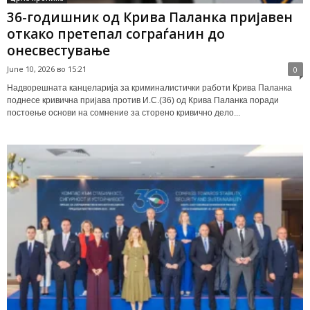
36-годишник од Крива Паланка пријавен
откако претепал сограѓанин до
онесвестување
June 10, 2026 во 15:21
0
Надворешната канцеларија за криминалистички работи Крива Паланка
поднесе кривична пријава против И.С.(36) од Крива Паланка поради
постоење основи на сомнение за сторено кривично дело...