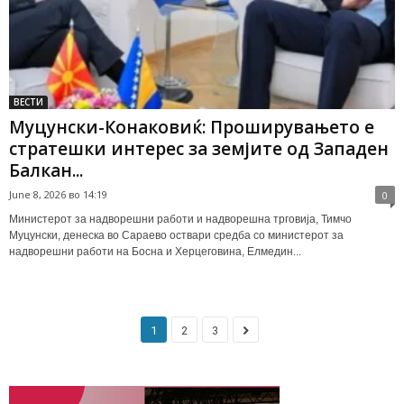
ВЕСТИ
Муцунски-Конаковиќ: Проширувањето е
стратешки интерес за земјите од Западен
Балкан...
June 8, 2026 во 14:19
0
Министерот за надворешни работи и надворешна трговија, Тимчо
Муцунски, денеска во Сараево оствари средба со министерот за
надворешни работи на Босна и Херцеговина, Елмедин...
1
2
3