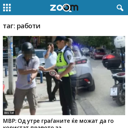
таг: работи
ВЕСТИ
МВР: Од утре граѓаните ќе можат да го
користат правото за...