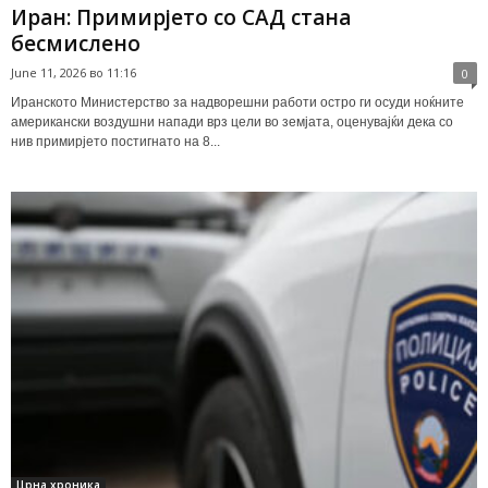
Иран: Примирјето со САД стана
бесмислено
June 11, 2026 во 11:16
0
Иранското Министерство за надворешни работи остро ги осуди ноќните
американски воздушни напади врз цели во земјата, оценувајќи дека со
нив примирјето постигнато на 8...
Црна хроника