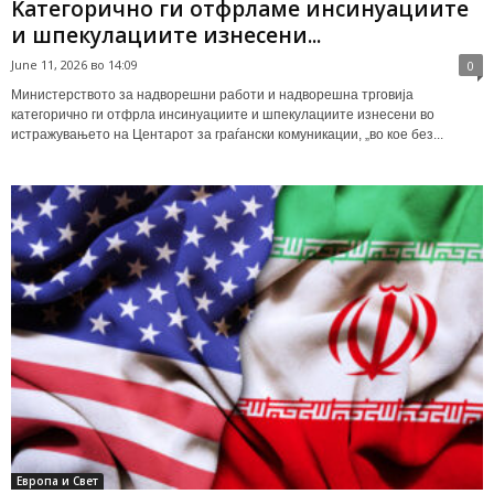
Kатегорично ги отфрламе инсинуациите
и шпекулациите изнесени...
June 11, 2026 во 14:09
0
Министерството за надворешни работи и надворешна трговија
категорично ги отфрла инсинуациите и шпекулациите изнесени во
истражувањето на Центарот за граѓански комуникации, „во кое без...
Европа и Свет