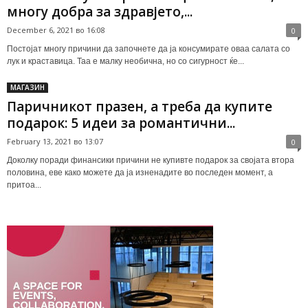
многу добра за здравјето,...
December 6, 2021 во 16:08
0
Постојат многу причини да започнете да ја консумирате оваа салата со
лук и краставица. Таа е малку необична, но со сигурност ќе...
МАГАЗИН
Паричникот празен, а треба да купите
подарок: 5 идеи за романтични...
February 13, 2021 во 13:07
0
Доколку поради финансики причини не купивте подарок за својата втора
половина, еве како можете да ја изненадите во последен момент, а
притоа...