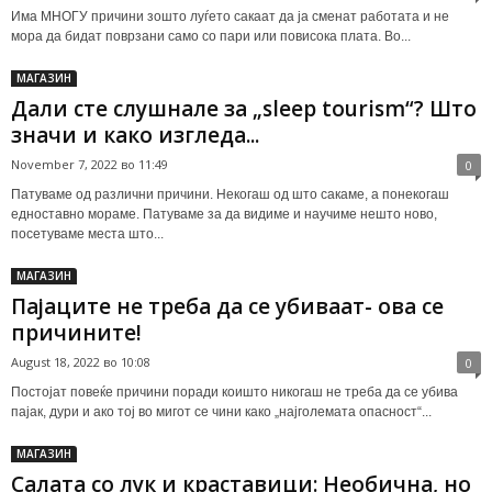
Има МНОГУ причини зошто луѓето сакаат да ја сменат работата и не
мора да бидат поврзани само со пари или повисока плата. Во...
МАГАЗИН
Дали сте слушнале за „sleep tourism“? Што
значи и како изгледа...
November 7, 2022 во 11:49
0
Патуваме од различни причини. Некогаш од што сакаме, а понекогаш
едноставно мораме. Патуваме за да видиме и научиме нешто ново,
посетуваме места што...
МАГАЗИН
Пајаците не треба да се убиваат- ова се
причините!
August 18, 2022 во 10:08
0
Постојат повеќе причини поради коишто никогаш не треба да се убива
пајак, дури и ако тој во мигот се чини како „најголемата опасност“...
МАГАЗИН
Салата со лук и краставици: Необична, но