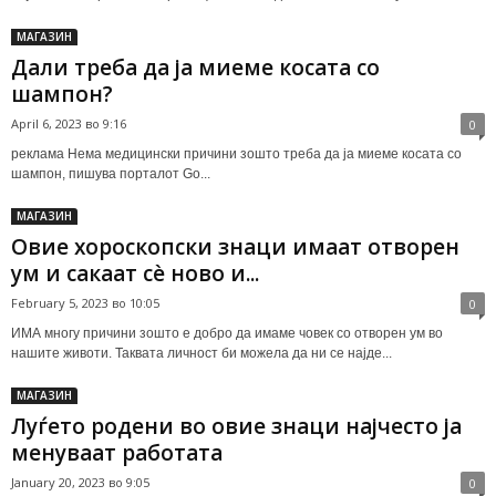
МАГАЗИН
Дали треба да ја миеме косата со
шампон?
April 6, 2023 во 9:16
0
реклама Нема медицински причини зошто треба да ја миеме косата со
шампон, пишува порталот Go...
МАГАЗИН
Овие хороскопски знаци имаат отворен
ум и сакаат сè ново и...
February 5, 2023 во 10:05
0
ИМА многу причини зошто е добро да имаме човек со отворен ум во
нашите животи. Таквата личност би можела да ни се најде...
МАГАЗИН
Луѓето родени во овие знаци најчесто ја
менуваат работата
January 20, 2023 во 9:05
0