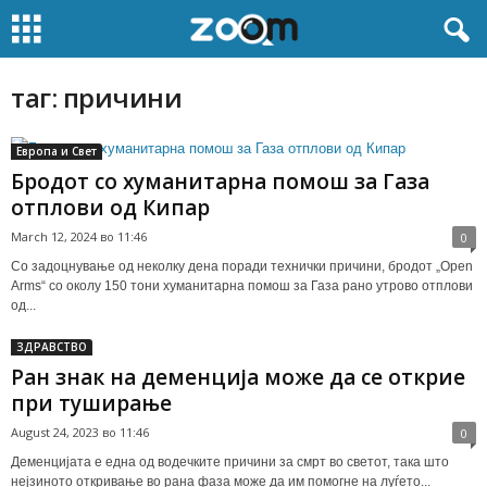
таг: причини
Европа и Свет
Бродот со хуманитарна помош за Газа
отплови од Кипар
March 12, 2024 во 11:46
0
Со задоцнување од неколку дена поради технички причини, бродот „Open
Arms“ со околу 150 тони хуманитарна помош за Газа рано утрово отплови
од...
ЗДРАВСТВО
Ран знак на деменција може да се открие
при туширање
August 24, 2023 во 11:46
0
Деменцијата е една од водечките причини за смрт во светот, така што
нејзиното откривање во рана фаза може да им помогне на луѓето...