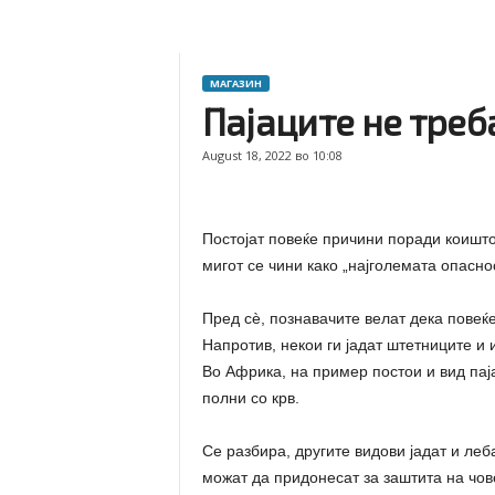
МАГАЗИН
Пајаците не треб
August 18, 2022 во 10:08
Постојат повеќе причини поради коишто 
мигот се чини како „најголемата опасно
Пред сѐ, познавачите велат дека повеќ
Напротив, некои ги јадат штетниците и 
Во Африка, на пример постои и вид паја
полни со крв.
Се разбира, другите видови јадат и леб
можат да придонесат за заштита на чов