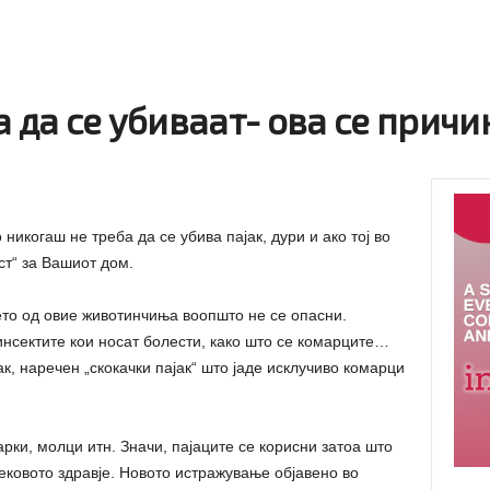
а да се убиваат- ова се причи
никогаш не треба да се убива пајак, дури и ако тој во
ст“ за Вашиот дом.
ето од овие животинчиња воопшто не се опасни.
инсектите кои носат болести, како што се комарците…
к, наречен „скокачки пајак“ што јаде исклучиво комарци
арки, молци итн. Значи, пајаците се корисни затоа што
ековото здравје. Новото истражување објавено во