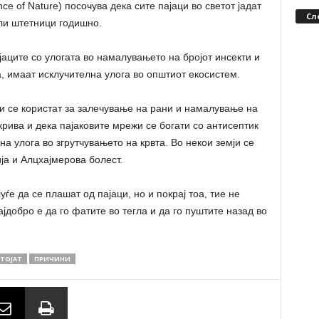
ce of Nature) посочува дека сите пајаци во светот јадат
Сл
али штетници годишно.
ците со улогата во намалувањето на бројот инсекти и
 имаат исклучителна улога во општиот екосистем.
и се користат за залечување на рани и намалување на
ива и дека пајаковите мрежи се богати со антисептик
на улога во згрутчувањето на крвта. Во некои земји се
ја и Алцхајмерова болест.
ѓе да се плашат од пајаци, но и покрај тоа, тие не
ајдобро е да го фатите во тегла и да го пуштите назад во
ТОЈАТ
ПРИЧИНИ