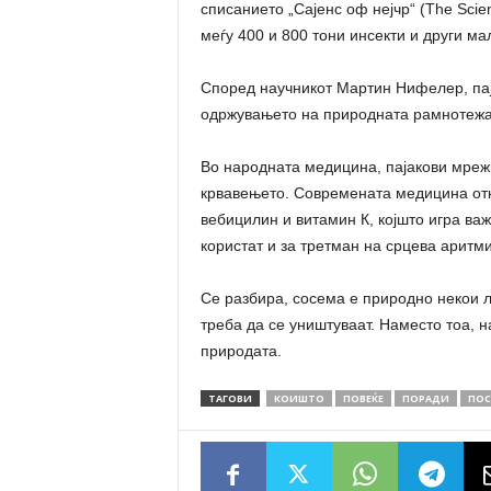
списанието „Сајенс оф нејчр“ (The Scien
меѓу 400 и 800 тони инсекти и други м
Според научникот Мартин Нифелер, паја
одржувањето на природната рамнотежа,
Во народната медицина, пајакови мреж
крвавењето. Современата медицина откр
вебицилин и витамин К, којшто игра важ
користат и за третман на срцева аритми
Се разбира, сосема е природно некои лу
треба да се уништуваат. Наместо тоа, н
природата.
ТАГОВИ
КОИШТО
ПОВЕЌЕ
ПОРАДИ
ПОС