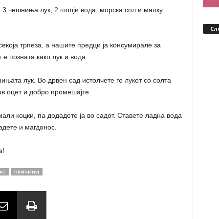
 3 чешниња лук, 2 шолји вода, морска сол и малку
Сл
секоја трпеза, а нашите предци ја консумирале за
 е позната како лук и вода.
ињата лук. Во дрвен сад истолчете го лукот со солта
ов оцет и добро промешајте.
мали коцки, па додадете ја во садот. Ставете ладна вода
адете и магдонос.
а!
АТ
ПРИЧИНИ