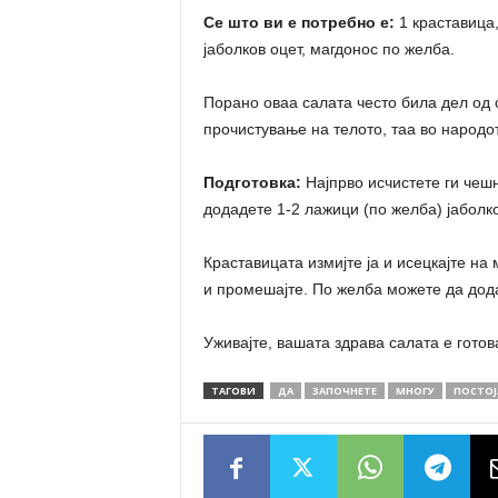
Се што ви е потребно е:
1 краставица,
јаболков оцет, магдонос по желба.
Порано оваа салата често била дел од 
прочистување на телото, таа во народот
Подготовка:
Најпрво исчистете ги чешн
додадете 1-2 лажици (по желба) јаболк
Краставицата измијте ја и исецкајте на 
и промешајте. По желба можете да дод
Уживајте, вашата здрава салата е готов
ТАГОВИ
ДА
ЗАПОЧНЕТЕ
МНОГУ
ПОСТОЈ