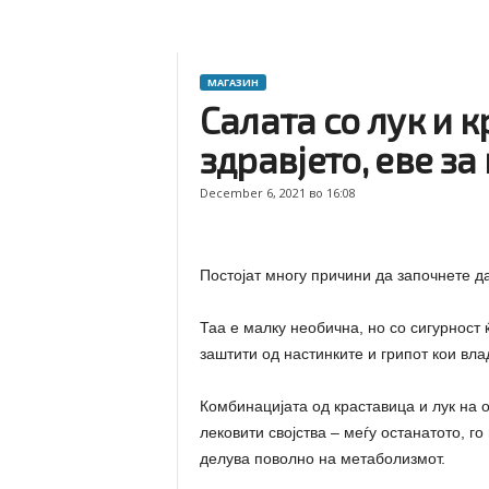
МАГАЗИН
Салата со лук и 
здравјето, еве за
December 6, 2021 во 16:08
Постојат многу причини да започнете да
Таа е малку необична, но со сигурност 
заштити од настинките и грипот кои вла
Комбинацијата од краставица и лук на 
лековити својства – меѓу останатото, г
делува поволно на метаболизмот.