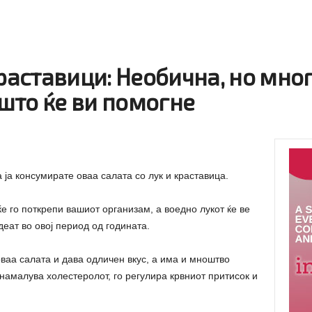
краставици: Необична, но мно
 што ќе ви помогне
 ја консумирате оваа салата со лук и краставица.
ќе го поткрепи вашиот организам, а воедно лукот ќе ве
деат во овој период од годината.
оваа салата и дава одличен вкус, а има и мноштво
о намалува холестеролот, го регулира крвниот притисок и