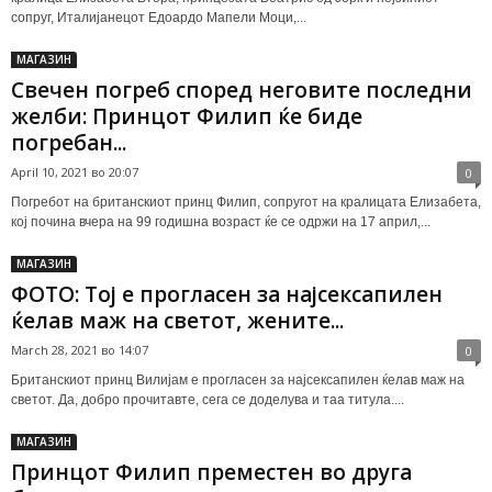
сопруг, Италијанецот Едоардо Мапели Моци,...
МАГАЗИН
Свечен погреб според неговите последни
желби: Принцот Филип ќе биде
погребан...
April 10, 2021 во 20:07
0
Погребот на британскиот принц Филип, сопругот на кралицата Елизабета,
кој почина вчера на 99 годишна возраст ќе се одржи на 17 април,...
МАГАЗИН
ФОТО: Тој е прогласен за најсексапилен
ќелав маж на светот, жените...
March 28, 2021 во 14:07
0
Британскиот принц Вилијам е прогласен за најсексапилен ќелав маж на
светот. Да, добро прочитавте, сега се доделува и таа титула....
МАГАЗИН
Принцот Филип преместен во друга