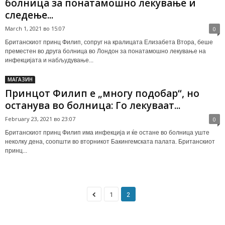
болница за понатамошно лекување и
следење...
March 1, 2021 во 15:07
0
Британскиот принц Филип, сопруг на кралицата Елизабета Втора, беше
преместен во друга болница во Лондон за понатамошно лекување на
инфекцијата и набљудување...
МАГАЗИН
Принцот Филип е „многу подобар“, но
останува во болница: Го лекуваат...
February 23, 2021 во 23:07
0
Британскиот принц Филип има инфекција и ќе остане во болница уште
неколку дена, соопшти во вторникот Бакингемската палата. Британскиот
принц...
1
2