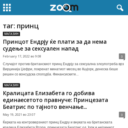
таг: принц
МАГАЗИН
Принцот Ендрју ќе плати за да нема
судење за сексуален напад
February 17, 2022 во 9:08
0
Случајот против британскиот принц Ендрју за сексуална злоупотреба врз
Вирџинија Џефри, покренат минатиот месец во Њујорк, денеска беше
решен со вонсудска спогодба. Финансиските...
МАГАЗИН
Кралицата Елизабета го добива
единаесетото правнуче: Принцезата
Беатрис по тајното венчање...
May 19, 2021 во 23:07
0
Ќерката на контроверзниот принц Ендру и внуката на британската
кралица Елизабета Втора, принцезата Беатрис од Јорк и нејзиниот