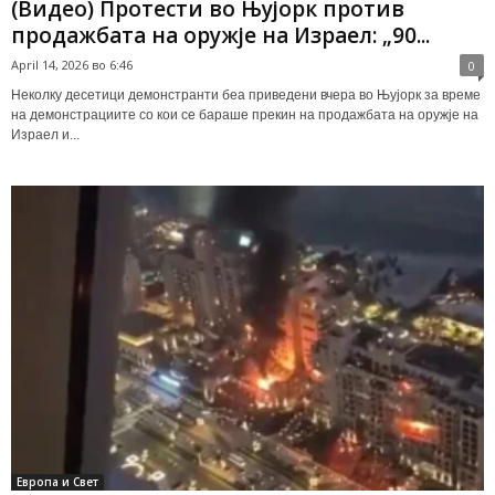
(Видео) Протести во Њујорк против
продажбата на оружје на Израел: „90...
April 14, 2026 во 6:46
0
Неколку десетици демонстранти беа приведени вчера во Њујорк за време
на демонстрациите со кои се бараше прекин на продажбата на оружје на
Израел и...
Европа и Свет