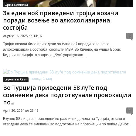
Црна хроника
За една ноќ приведени тројца возачи
поради возење во алкохолизирана
состојба
August 16, 2025 во 14:16
0
Тројца возачи биле приведени за една ноќ поради возење во
алкохолизирана состојба, соопшти МВР. Во Кичево, на улица Борис
Кидрич, полицијата запрела „бмв“ управувано...
Европа и Свет
Во Турција приведени 58 луѓе под
сомнение дека подготвувале провокации
по...
April 30, 2024 во 23:46
0
Вкупно 58 лица се приведени во различни делови на Турција, откако е
утврдено дека се вмешани во подготовка на провокации по повод Денот...