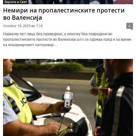
Европа и Свет
Немири на пропалестинските протести
во Валенсија
October 16, 2025 во 7:16
0
Најмалку пет лица беа приведени, а неколку беа повредени во
пропалестинските протести во Валенсија што се одржаа пред и за време
на кошаркарскиот натпревар...