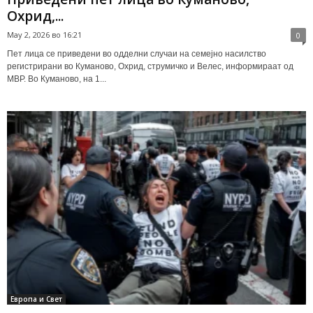
Охрид,...
May 2, 2026 во 16:21
0
Пет лица се приведени во одделни случаи на семејно насилство
регистрирани во Куманово, Охрид, струмичко и Велес, информираат од
МВР. Во Куманово, на 1...
Европа и Свет