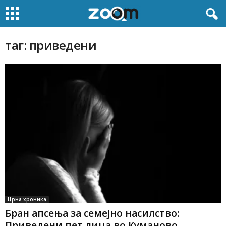
таг: приведени
Црна хроника
Бран апсења за семејно насилство:
Приведени пет лица во Куманово,