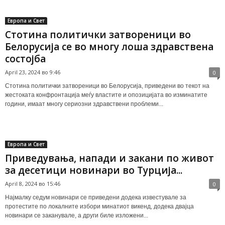
Европа и Свет
Стотина поли­­­­тички затвореници во
Белорусија се во многу лоша здравствена
состојба
April 23, 2024 во 9:46
0
Стотина политички затвореници во Белорусија, приведени во текот на
жестоката конфронтација меѓу властите и опозицијата во изминатите
години, имаат многу сериозни здравствени проблеми...
Европа и Свет
Приведувања, напади и закани по живот
за десетици новинари во Турција...
April 8, 2024 во 15:46
0
Најмалку седум новинари се приведени додека известувале за
протестите по локалните избори минатиот викенд, додека двајца
новинари се заканувале, а други биле изложени...