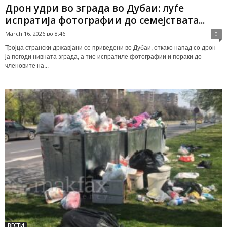
Дрон удри во зграда во Дубаи: луѓе
испратија фотографии до семејствата...
March 16, 2026 во 8:46
0
Тројца странски државјани се приведени во Дубаи, откако напад со дрон
ја погоди нивната зграда, а тие испратиле фотографии и пораки до
членовите на...
ВЕСТИ