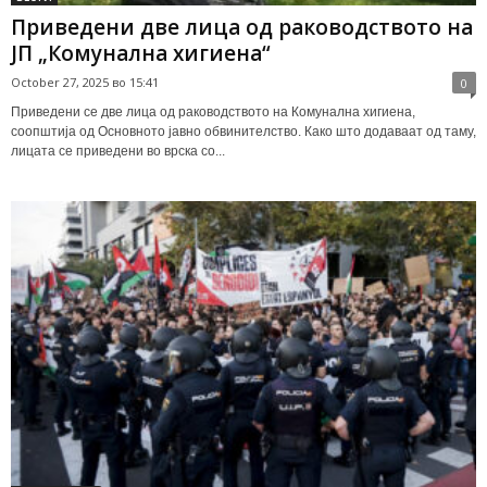
Приведени две лица од раководството на
ЈП „Комунална хигиена“
October 27, 2025 во 15:41
0
Приведени се две лица од раководството на Комунална хигиена,
соопштија од Основното јавно обвинителство. Како што додаваат од таму,
лицата се приведени во врска со...