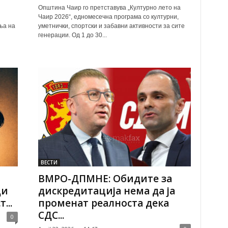
Општина Чаир го претставува „Културно лето на
Чаир 2026“, едномесечна програма со културни,
ња на
уметнички, спортски и забавни активности за сите
генерации. Од 1 до 30...
ВЕСТИ
о
ВМРО-ДПМНЕ: Обидите за
ди
дискредитација нема да ја
...
променат реалноста дека
СДС...
0