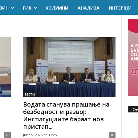
ЗИН
ГИК
KОЛУМНИ
AНАЛИЗА
ИНТЕРВЈУ
ВЕСТИ
Водата станува прашање на
Сл
безбедност и развој:
Институциите бараат нов
пристап...
0
June 9, 2026 во 11:25
0