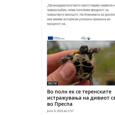
„Органодарителството претставува највисок ч
човекољубие, нема поголема вредност за
човештвото воопшто. На Клиниката за уролог
ние имаме историски успешна приказна во
процесот на...
ВЕСТИ
Во полн ек се теренските
истражувања на дивиот с
во Преспа
June 4, 2026 во 9:57