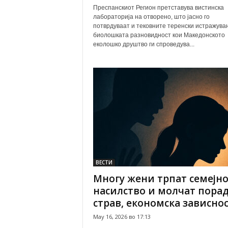
Преспанскиот Регион претставува вистинска
лабораторија на отворено, што јасно го
потврдуваат и тековните теренски истражува
биолошката разновидност кои Македонското
еколошко друштво ги спроведува...
ВЕСТИ
Многу жени трпат семејн
насилство и молчат пора
страв, економска зависност
May 16, 2026 во 17:13