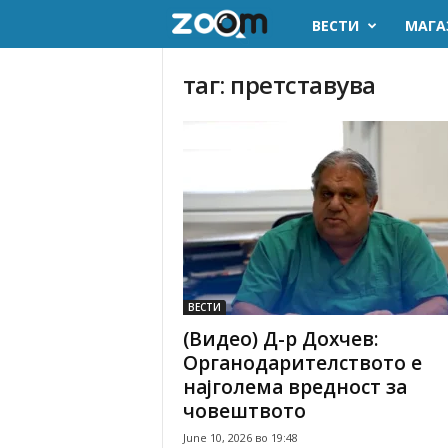
ВЕСТИ
МАГА
z
o
таг: претставува
o
m
.
m
k
ВЕСТИ
(Видео) Д-р Дохчев:
Органодарителството е
најголема вредност за
човештвото
June 10, 2026 во 19:48