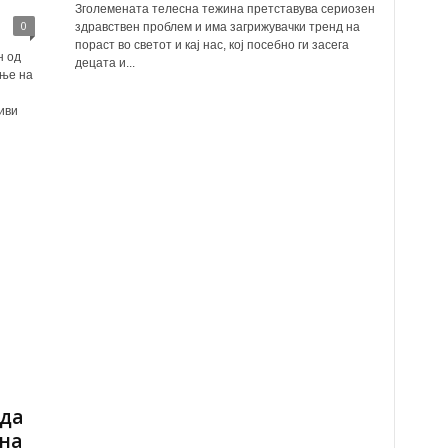
Зголемената телесна тежина претставува сериозен
0
здравствен проблем и има загрижувачки тренд на
пораст во светот и кај нас, кој посебно ги засега
н од
децата и...
ање на
иви
да
на