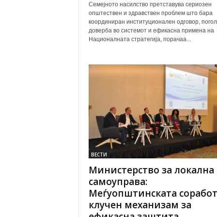
Семејното насилство претставува сериозен
општествен и здравствен проблем што бара
координиран институционален одговор, пого
доверба во системот и ефикасна примена на
Националната стратегија, порачаа...
ВЕСТИ
Министерство за локална
самоуправа:
Меѓуопштинската соработ
клучен механизам за
ефикасна заштита...