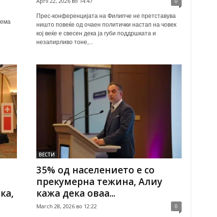
April 22, 2026 во 14:47
0
Прес-конференцијата на Филипче не претставува
лема
ништо повеќе од очаен политички настап на човек
кој веќе е свесен дека ја губи поддршката и
незапирливо тоне,...
ВЕСТИ
35% од населението е со
прекумерна тежина, Алиу
ка,
кажа дека оваа...
March 28, 2026 во 12:22
0