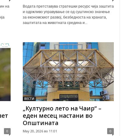
ин на
Водата претставува стратешки ресурс чија заштита
и одржливо управување се од суштинско значење
ија
за економскиот развој, безбедноста на храната,
заштитата на животната средина и...
ВЕСТИ
„Културно лето на Чаир“ –
вет
еден месец настани во
Општината
0
May 20, 2026 во 11:01
0