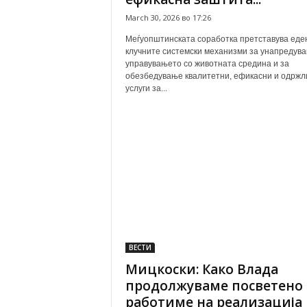
March 30, 2026 во 17:26
Меѓуопштинската соработка претставува еде
клучните системски механизми за унапредув
управувањето со животната средина и за
обезбедување квалитетни, ефикасни и одржл
услуги за...
ВЕСТИ
Мицкоски: Како Влада
продолжуваме посветено 
работиме на реализација 