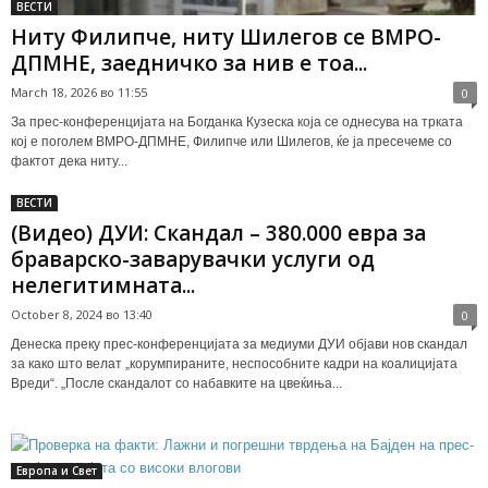
ВЕСТИ
Ниту Филипче, ниту Шилегов се ВМРО-
ДПМНЕ, заедничко за нив е тоа...
March 18, 2026 во 11:55
0
За прес-конференцијата на Богданка Кузеска која се однесува на трката
кој е поголем ВМРО-ДПМНЕ, Филипче или Шилегов, ќе ја пресечеме со
фактот дека ниту...
ВЕСТИ
(Видео) ДУИ: Скандал – 380.000 евра за
браварско-заварувачки услуги од
нелегитимната...
October 8, 2024 во 13:40
0
Денеска преку прес-конференцијата за медиуми ДУИ објави нов скандал
за како што велат „корумпираните, неспособните кадри на коалицијата
Вреди“. „После скандалот со набавките на цвеќиња...
Европа и Свет