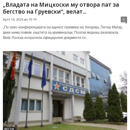
„Владата на Мицкоски му отвора пат за
бегство на Груевски“, велат...
April 16, 2026 во 10:19
0
„По прес-конференцијата на идниот премиер на Унгарија, Петер Маѓар,
дека нема повеќе заштита за криминалци, Полска веднаш реагирала.
Веќе Полска испратила официјални документи со...
ВЕСТИ