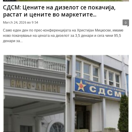
СДСМ: Цените на дизелот се покачија,
растат и цените во маркетите...
March 24, 2026 во 9:54
0
Само еден ден по прес-конференцијата на Христијан Мицкоски, имаме
ново покачување на цената на дизелот за 3,5 денари и сега чини 95,5
денари за...