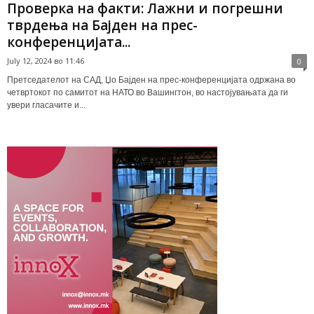
Проверка на факти: Лажни и погрешни
тврдења на Бајден на прес-
конференцијата...
July 12, 2024 во 11:46
0
Претседателот на САД, Џо Бајден на прес-конференцијата одржана во
четвртокот по самитот на НАТО во Вашингтон, во настојувањата да ги
увери гласачите и...