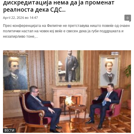
дискредитација нема да ја променат
реалноста дека СДС...
April 22, 2026 во 14:47
0
Прес-конференцијата на Филипче не претставува ништо повеќе од очаен
политички настап на човек кој веќе е свесен дека ја губи поддршката и
незапирливо тоне,...
ВЕСТИ