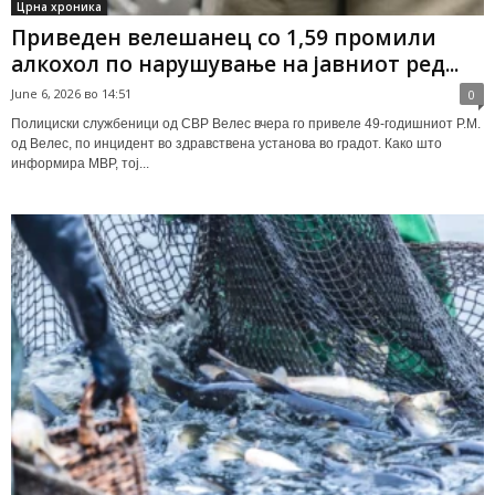
Црна хроника
Приведен велешанец со 1,59 промили
алкохол по нарушување на јавниот ред...
June 6, 2026 во 14:51
0
Полициски службеници од СВР Велес вчера го привеле 49-годишниот Р.М.
од Велес, по инцидент во здравствена установа во градот. Како што
информира МВР, тој...