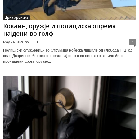
Црна хроника
Кокаин, оружје и полициска опрема
најдени во голф
May 24, 2026 во 13:51
0
Полициски службеници во Струмица ноќеска лишиле од слобода Н.Џ. од
село Двориште, беровско, откако кај него и во неговото возило биле
пронајдени дрога, оружје...