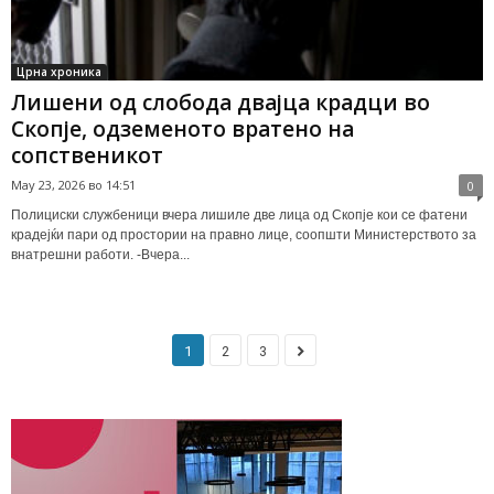
Црна хроника
Лишени од слобода двајца крадци во
Скопје, одземеното вратено на
сопственикот
May 23, 2026 во 14:51
0
Полициски службеници вчера лишиле две лица од Скопје кои се фатени
крадејќи пари од простории на правно лице, соопшти Министерството за
внатрешни работи. -Вчера...
1
2
3