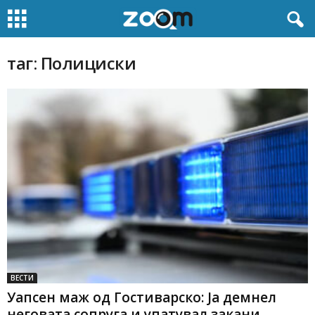
таг: Полициски
ВЕСТИ
Уапсен маж од Гостиварско: Jа демнел
неговата сопруга и упатувал закани...