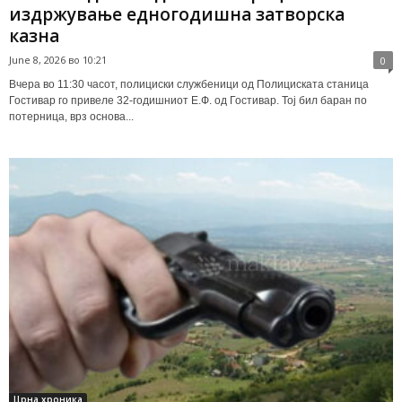
издржување едногодишна затворска
казна
June 8, 2026 во 10:21
0
Вчера во 11:30 часот, полициски службеници од Полициската станица
Гостивар го привеле 32-годишниот Е.Ф. од Гостивар. Тој бил баран по
потерница, врз основа...
Црна хроника