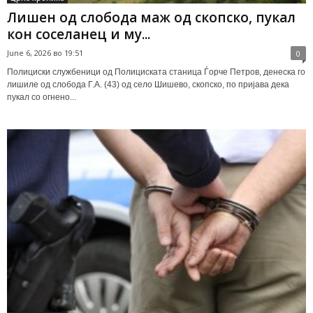
Лишен од слобода маж од скопско, пукал
кон соселанец и му...
June 6, 2026 во 19:51
0
Полициски службеници од Полициската станица Ѓорче Петров, денеска го
лишиле од слобода Г.А. (43) од село Шишево, скопско, по пријава дека
пукал со огнено...