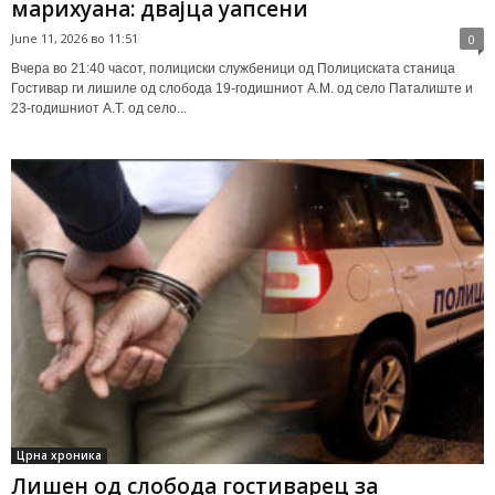
марихуана: двајца уапсени
June 11, 2026 во 11:51
0
Вчера во 21:40 часот, полициски службеници од Полициската станица
Гостивар ги лишиле од слобода 19-годишниот А.М. од село Паталиште и
23-годишниот А.Т. од село...
Црна хроника
Лишен од слобода гостиварец за