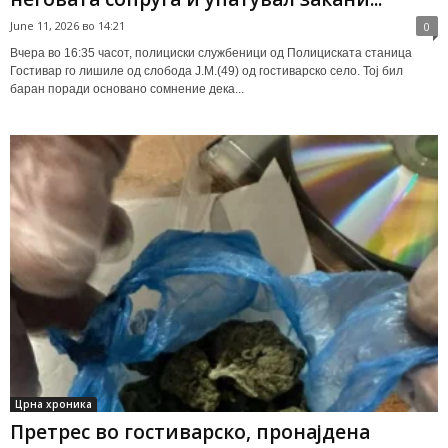
June 11, 2026 во 14:21
0
Вчера во 16:35 часот, полициски службеници од Полициската станица
Гостивар го лишиле од слобода Ј.М.(49) од гостиварско село. Тој бил
баран поради основано сомнение дека...
Црна хроника
Претрес во гостиварско, пронајдена