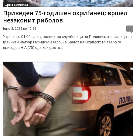
Црна хроника
Приведен 75-годишен охриѓанец: вршел
незаконит риболов
June 5, 2026 во 12:51
0
Утрово во 01:05 часот, полициски службеници од Полициската станица за
граничен надзор Охридско езеро, на брегот на Охридското езеро го
приведоа Н.А.(75) од охридското...