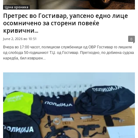
Црна хроника
Претрес во Гостивар, уапсено едно лице
осомничено за сторени повеќе
кривични...
June 2, 2026 во 10:51
0
Вчера во 17:00 часот, полициски службеници од ОВР Гостивар го лишиле
од слобода 50-годишниот Т.Џ. од Гостивар. Претходно, по добиена судска
наредба, бил извршен...