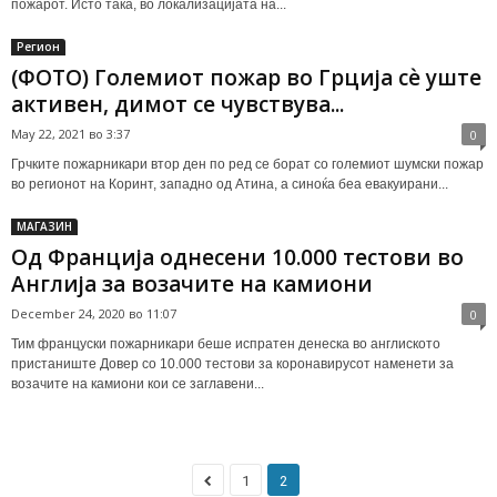
пожарот. Исто така, во локализацијата на...
Регион
(ФОТО) Големиот пожар во Грција сѐ уште
активен, димот се чувствува...
May 22, 2021 во 3:37
0
Грчките пожарникари втор ден по ред се борат со големиот шумски пожар
во регионот на Коринт, западно од Атина, а синоќа беа евакуирани...
МАГАЗИН
Од Франција однесени 10.000 тестови во
Англија за возачите на камиони
December 24, 2020 во 11:07
0
Тим француски пожарникари беше испратен денеска во англиското
пристаниште Довер со 10.000 тестови за коронавирусот наменети за
возачите на камиони кои се заглавени...
1
2