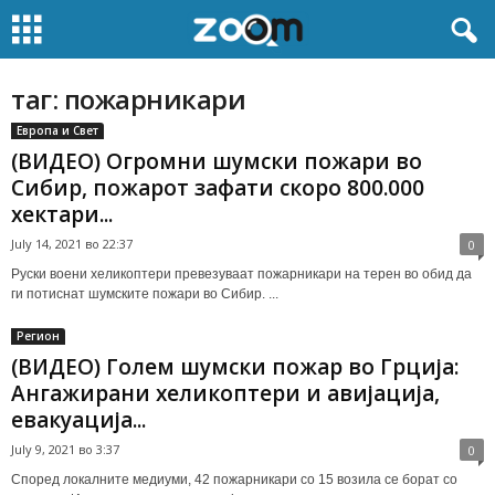
таг: пожарникари
Европа и Свет
(ВИДЕО) Огромни шумски пожари во
Сибир, пожарот зафати скоро 800.000
хектари...
July 14, 2021 во 22:37
0
Руски воени хеликоптери превезуваат пожарникари на терен во обид да
ги потиснат шумските пожари во Сибир. ...
Регион
(ВИДЕО) Голем шумски пожар во Грција:
Ангажирани хеликоптери и авијација,
евакуација...
July 9, 2021 во 3:37
0
Според локалните медиуми, 42 пожарникари со 15 возила се борат со