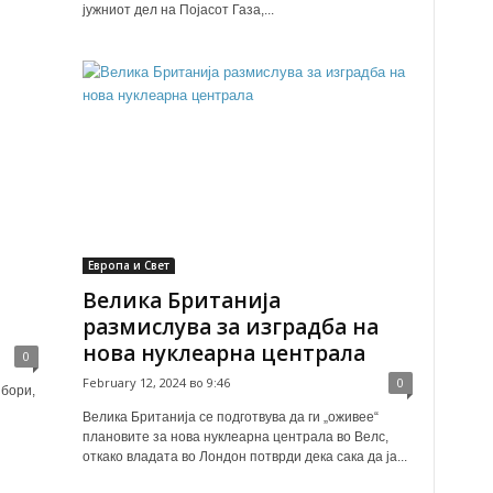
јужниот дел на Појасот Газа,...
Европа и Свет
Велика Британија
размислува за изградба на
нова нуклеарна централа
0
February 12, 2024 во 9:46
0
збори,
Велика Британија се подготвува да ги „оживее“
плановите за нова нуклеарна централа во Велс,
откако владата во Лондон потврди дека сака да ја...