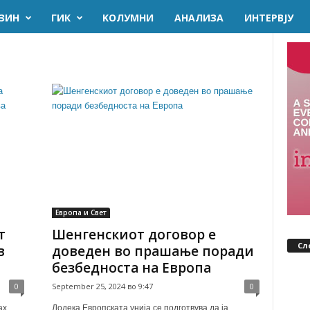
ЗИН
ГИК
KОЛУМНИ
AНАЛИЗА
ИНТЕРВЈУ
Европа и Свет
т
Шенгенскиот договор е
Сл
в
доведен во прашање поради
безбедноста на Европа
0
September 25, 2024 во 9:47
0
ах
Додека Европската унија се подготвува да ја