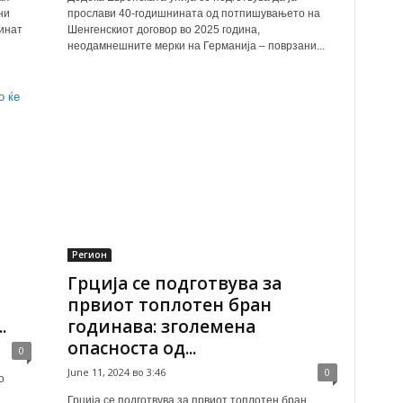
ни
прослави 40-годишнината од потпишувањето на
инат
Шенгенскиот договор во 2025 година,
неодамнешните мерки на Германија – поврзани...
Регион
Грција се подготвува за
првиот топлотен бран
.
годинава: зголемена
опасноста од...
0
June 11, 2024 во 3:46
0
о
Грција се подготвува за првиот топлотен бран