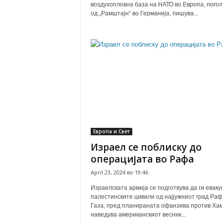
воздухопловна база на НАТО во Европа, пого
од „Рамштајн“ во Германија, пишува...
Европа и Свет
Израел се поблиску до
операцијата во Рафа
April 23, 2024 во 19:46
Израелската армија се подготвува да ги евак
палестинските цивили од најјужниот град Раф
Газа, пред планираната офанзива против Хам
наведува американскиот весник...