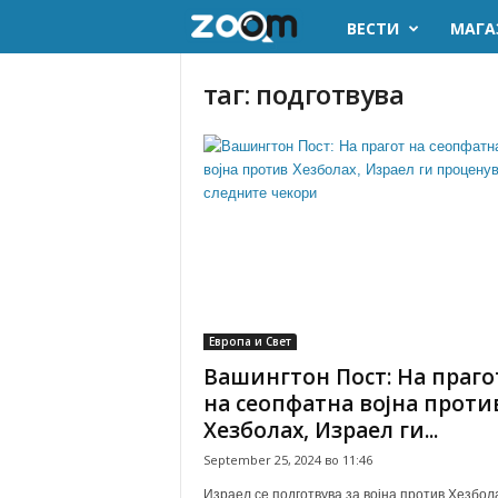
ВЕСТИ
МАГА
z
o
таг: подготвува
o
m
.
m
k
Европа и Свет
Вашингтон Пост: На праго
на сеопфатна војна проти
Хезболах, Израел ги...
September 25, 2024 во 11:46
Израел се подготвува за војна против Хезбол