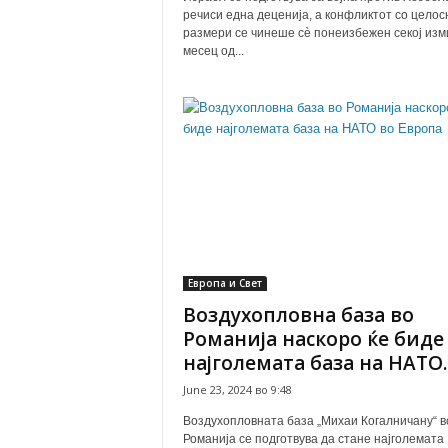
речиси една деценија, а конфликтот со целос
размери се чинеше сè понеизбежен секој изм
месец од...
Европа и Свет
Воздухопловна база во
Романија наскоро ќе биде
најголемата база на НАТО..
June 23, 2024 во 9:48
Воздухопловната база „Михаи Когалничану“ в
Романија се подготвува да стане најголемата