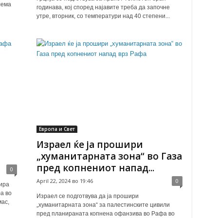
лема
годинава, кој според најавите треба да започне
утре, вторник, со температури над 40 степени...
Европа и Свет
Израел ќе ја прошири
„хуманитарната зона“ во Газа
пред копнениот напад...
0
April 22, 2024 во 19:46
0
уира
а во
Израел се подготвува да ја прошири
ас,
„хуманитарната зона“ за палестинските цивили
пред планираната копнена офанзива во Рафа во