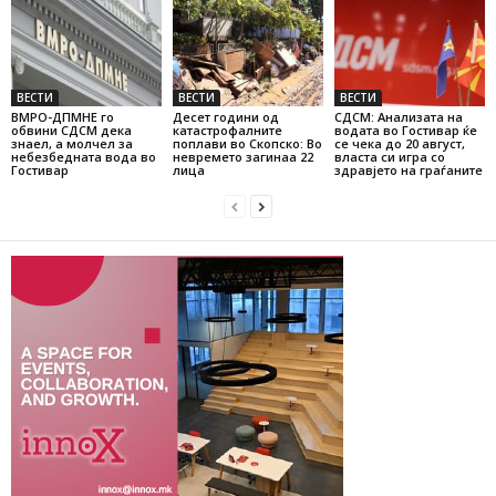
ВЕСТИ
ВЕСТИ
ВЕСТИ
ВМРО-ДПМНЕ го
Десет години од
СДСМ: Анализата на
обвини СДСМ дека
катастрофалните
водата во Гостивар ќе
знаел, а молчел за
поплави во Скопско: Во
се чека до 20 август,
небезбедната вода во
невремето загинаа 22
власта си игра со
Гостивар
лица
здравјето на граѓаните