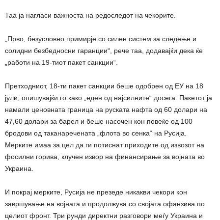
Таа ја нагласи важноста на редоследот на чекорите.
„Прво, безусловно примирје со силен систем за следење и
солидни безбедносни гаранции“, рече таа, додавајќи дека ќе
„работи на 19-тиот пакет санкции“.
Претходниот, 18-ти пакет санкции беше одобрен од ЕУ на 18
јули, опишувајќи го како „еден од најсилните“ досега. Пакетот ја
намали ценовната граница на руската нафта од 60 долари на
47,60 долари за барел и беше насочен кон повеќе од 100
бродови од таканаречената „флота во сенка“ на Русија.
Мерките имаа за цел да ги потиснат приходите од извозот на
фосилни горива, клучен извор на финансирање за војната во
Украина.
И покрај мерките, Русија не презеде никакви чекори кон
завршување на војната и продолжува со својата офанзива по
целиот фронт. Три рунди директни разговори меѓу Украина и