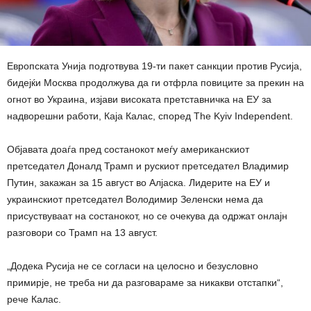
Европската Унија подготвува 19-ти пакет санкции против Русија,
бидејќи Москва продолжува да ги отфрла повиците за прекин на
огнот во Украина, изјави високата претставничка на ЕУ за
надворешни работи, Каја Калас, според The Kyiv Independent.
Објавата доаѓа пред состанокот меѓу американскиот
претседател Доналд Трамп и рускиот претседател Владимир
Путин, закажан за 15 август во Алјаска. Лидерите на ЕУ и
украинскиот претседател Володимир Зеленски нема да
присуствуваат на состанокот, но се очекува да одржат онлајн
разговори со Трамп на 13 август.
„Додека Русија не се согласи на целосно и безусловно
примирје, не треба ни да разговараме за никакви отстапки“,
рече Калас.