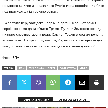
поддршка за Киев и порака дека Русија мора постојано да биде
под притисок да ја прекине војната.
Експертите веруваат дека набрзина организираниот самит
веројатно нема да ги зближи Трамп, Путин и Зеленски поради
нивните спротивставени цели. Самиот Трамп вчера им рече на
новинарите: „На крајот од таа средба, веројатно во првите две
минути, точно ќе знам дали може да се постигне договор“.
Фото: ЕПА
ТАГОВИ
19ТИ
ЕВРОПСКАТА
ПАКЕТ
ПОДГОТВУВА
УНИЈА
ПОВРЗАНИ НАПИСИ
ПОВЕЌЕ ОД АВТОРОТ