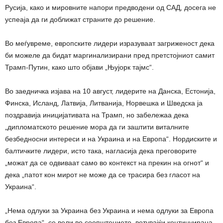
Русија, како и мировните напори предводени од САД, досега не
успеаја да ги доближат страните до решение.
Во меѓувреме, европските лидери изразуваат загриженост дека
би можеле да бидат маргинализирани пред претстојниот самит
Трамп-Путин, како што објави „Њујорк тајмс“.
Во заедничка изјава на 10 август, лидерите на Данска, Естонија,
Финска, Исланд, Латвија, Литванија, Норвешка и Шведска ја
поздравија иницијативата на Трамп, но забележаа дека
„дипломатското решение мора да ги заштити виталните
безбедносни интереси и на Украина и на Европа“. Нордиските и
балтичките лидери, исто така, нагласија дека преговорите
„можат да се одвиваат само во контекст на прекин на огнот“ и
дека „патот кон мирот не може да се трасира без гласот на
Украина“.
„Нема одлуки за Украина без Украина и нема одлуки за Европа
без Европа“, се вели во соопштението, ветувајќи континуирана