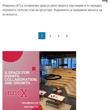
Романец (47) е осомничен дека ја убил својата партнерка и го заѕидал
нејзиното тело во стан во Штутгарт. Роднините ја пријавиле жената за
исчезната...
1
2
3