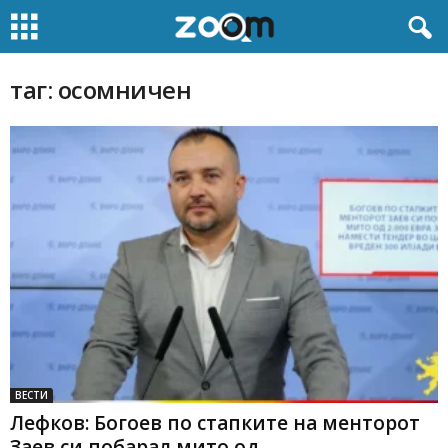
таг: осомничен
ВЕСТИ
Лефков: Богоев по стапките на менторот
Заев си побарал мито од...