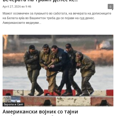
April 27, 2026 во 9:46
0
Мажот осомничен за пукањето во саботата, на вечерата на дописниците
на Белата куќа во Вашингтон треба да се појави на суд денес.
Американските медиуми...
Европа и Свет
Американски војник со тајни