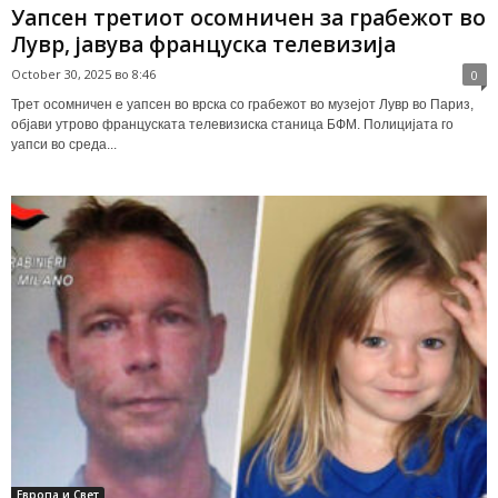
Уапсен третиот осомничен за грабежот во
Лувр, јавува француска телевизија
October 30, 2025 во 8:46
0
Трет осомничен е уапсен во врска со грабежот во музејот Лувр во Париз,
објави утрово француската телевизиска станица БФМ. Полицијата го
уапси во среда...
Европа и Свет