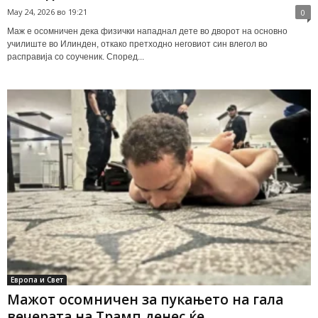
May 24, 2026 во 19:21
0
Маж е осомничен дека физички нападнал дете во дворот на основно
училиште во Илинден, откако претходно неговиот син влегол во
расправија со соученик. Според...
Европа и Свет
Мажот осомничен за пукањето на гала
вечерата на Трамп денес ќе...