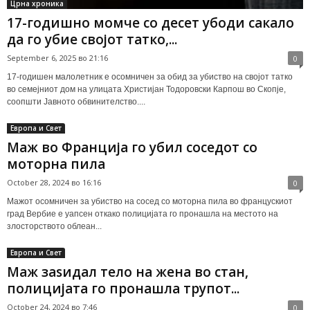
Црна хроника
17-годишно момче со десет убоди сакало
да го убие својот татко,...
September 6, 2025 во 21:16
0
17-годишен малолетник е осомничен за обид за убиство на својот татко
во семејниот дом на улицата Христијан Тодоровски Карпош во Скопје,
соопшти Јавното обвинителство....
Европа и Свет
Маж во Франција го убил соседот со
моторна пила
October 28, 2024 во 16:16
0
Мажот осомничен за убиство на сосед со моторна пила во францускиот
град Вербие е уапсен откако полицијата го пронашла на местото на
злосторството облеан...
Европа и Свет
Маж заѕидал тело на жена во стан,
полицијата го пронашла трупот...
October 24, 2024 во 7:46
0