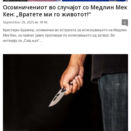
Осомничениот во случајот со Медлин Мек
Кен: „Вратете ми го животот!“
September 29, 2025 во 18:46
0
Кристијан Брукнер, осомничен во истрагата за исчезнувањето на Медлин
Мек Кен, за првпат јавно проговори по излегувањето од затвор. Во
интервју за „Скај њуз“...