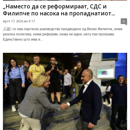
„Наместо да се реформираат, СДС и
Филипче по насока на пропаднатиот...
April 17, 2026 во 9:17
0
„СДС со ова партиско раководство предводено од Венко Филипче, нема
реална политика, нема реформи, нема ни идеи, ниту пак програма.
Единствено што има е...