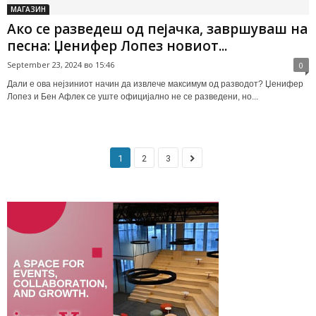
МАГАЗИН
Ако се разведеш од пејачка, завршуваш на
песна: Џенифер Лопез новиот...
September 23, 2024 во 15:46
0
Дали е ова нејзиниот начин да извлече максимум од разводот? Џенифер
Лопез и Бен Афлек се уште официјално не се разведени, но...
1
2
3