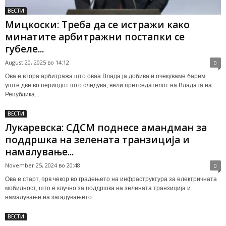
ВЕСТИ
Мицкоски: Треба да се истражи како
минатите арбитражни постапки се
губеле...
August 20, 2025 во 14:12
0
Ова е втора арбитража што оваа Влада ја добива и очекуваме барем
уште две во периодот што следува, вели претседателот на Владата на
Република...
ВЕСТИ
Лукаревска: СДСМ поднесе амандман за
поддршка на зелената транзиција и
намалување...
November 25, 2024 во 20:48
0
Ова е старт, прв чекор во градењето на инфраструктура за електричната
мобилност, што е клучно за поддршка на зелената транзиција и
намалување на загадувањето...
ВЕСТИ