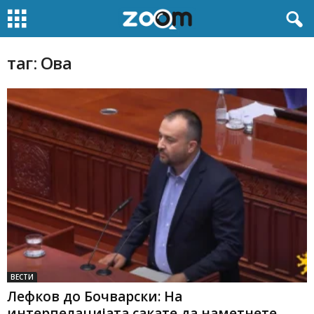
таг: Ова
ВЕСТИ
Лефков до Бочварски: На
интерпелацијата сакате да наметнете