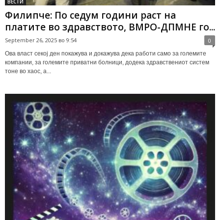
ВЕСТИ
Филипче: По седум години раст на
платите во здравството, ВМРО-ДПМНЕ го...
September 26, 2025 во 9:54
0
Ова власт секој ден покажува и докажува дека работи само за големите
компании, за големите приватни болници, додека здравствениот систем
тоне во хаос, а...