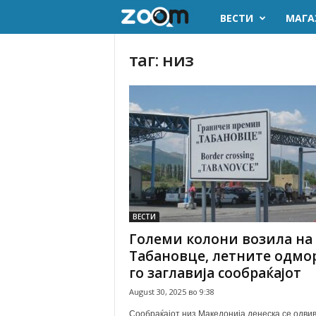
ВЕСТИ
МАГА
z
o
таг: низ
o
m
.
m
k
ВЕСТИ
Големи колони возила на
Табановце, летните одмо
го заглавија сообраќајот
August 30, 2025 во 9:38
Сообраќајот низ Македонија денеска се одви