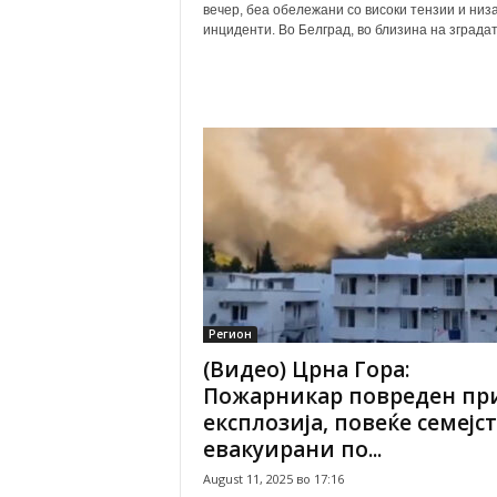
вечер, беа обележани со високи тензии и низ
инциденти. Во Белград, во близина на зградата
Регион
(Видео) Црна Гора:
Пожарникар повреден пр
експлозија, повеќе семејс
евакуирани по...
August 11, 2025 во 17:16