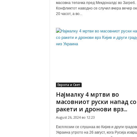
масовна тепачка пред Мекдоналдс во Загреб.
Конфликтот наводно се случил вчера вечер ок
20 часот, а во...
Европа и Свет
Најмалку 4 мртви во
масовниот руски напад со
ракети и дронови врз...
August 26, 2024 во 12:23
Експлозии се слушнаа во Кијив и други градов
Украина утрото на 26 август, кога Русија извр