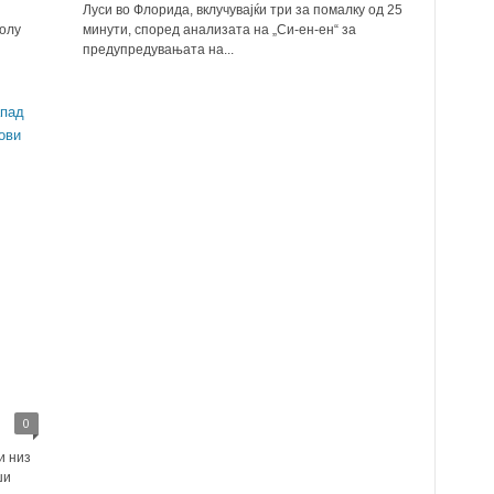
Луси во Флорида, вклучувајќи три за помалку од 25
олу
минути, според анализата на „Си-ен-ен“ за
предупредувањата на...
0
и низ
ши