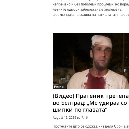
непречено и без поголеми проблеми, но пора
летните одмори забележана е зголемена
фреквенција на возила на патиштата, информ
Регион
(Видео) Пратеник претеп
во Белград: „Ме удираа со
шипки по главата“
August 15, 2025 во 7:16
Протестите што се одржаа низ цела Србија в