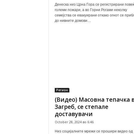
Денеска низ Црна Гора се регистрирани пове
големи пожари, а во Горни Рогами неколку
семејства се евакуирани откако огнот се при
до нивните домови....
Регион
(Видео) Масовна тепачка 
Загреб, се степале
доставувачи
October 28, 2024 во 6:46
Низ социјалните мрежи се прошири видео од