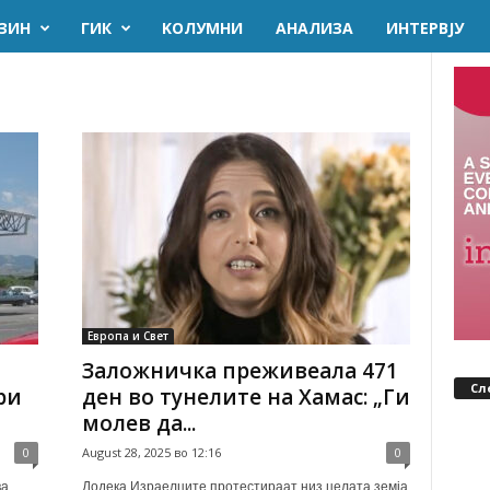
ЗИН
ГИК
KОЛУМНИ
AНАЛИЗА
ИНТЕРВЈУ
Европа и Свет
Заложничка преживеала 471
Сл
ри
ден во тунелите на Хамас: „Ги
молев да...
0
August 28, 2025 во 12:16
0
ва
Додека Израелците протестираат низ целата земја