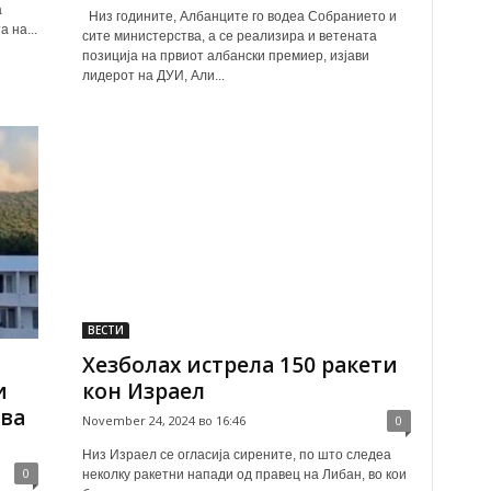
а
Низ годините, Албанците го водеа Собранието и
 на...
сите министерства, а се реализира и ветената
позиција на првиот албански премиер, изјави
лидерот на ДУИ, Али...
ВЕСТИ
Хезболах истрела 150 ракети
и
кон Израел
тва
November 24, 2024 во 16:46
0
Низ Израел се огласија сирените, по што следеа
0
неколку ракетни напади од правец на Либан, во кои