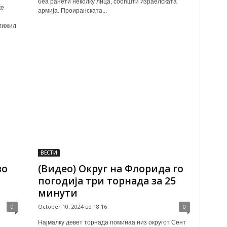
беа ранети неколку лица, соопшти израелската
ќе
армија. Проиранската...
ближил
ВЕСТИ
во
(Видео) Округ на Флорида го
погодија три торнада за 25
минути
0
October 10, 2024 во 18:16
0
Најмалку девет торнада поминаа низ округот Сент