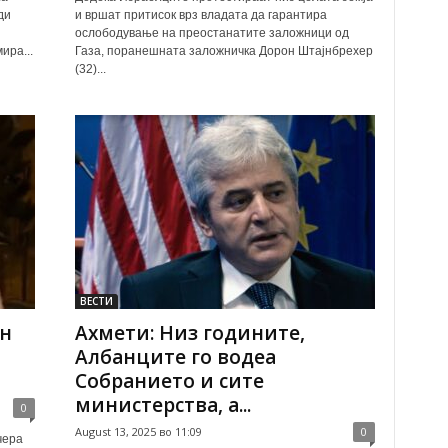
ди
и вршат притисок врз владата да гарантира
ослободување на преостанатите заложници од
ира...
Газа, поранешната заложничка Дорон Штајнбрехер
(32)...
ВЕСТИ
ан
Ахмети: Низ годините,
Албанците го водеа
Собранието и сите
министерства, а...
0
August 13, 2025 во 11:09
0
чера