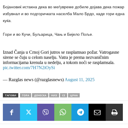
Бојановиќ истакна дека во меѓувреме добиле дојава дека пожар
избувнал и во подгоричката населба Мало Брдо, каде гори една
куќа.
Гори и во Кучи, Буљарица, Чањ и Бијело Поље.
Iznad Čanja u Crnoj Gori jutros se rasplamsao požar. Vatrogasne
sirene se čuju u celom naselju. Vatra je prema nezvaničnim
informacijama krenula u nedelju, a tokom noći se rasplamsala.
pic.twitter.com/7H7N2iOySi
— Razglas news (@razglasnews)
August 11, 2025
ТАГОВИ
ГОРА
ДЕНЕСКА
НИЗ
СЕ
ЦРНА