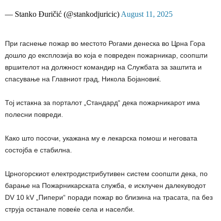
— Stanko Đuričić (@stankodjuricic)
August 11, 2025
При гаснење пожар во местото Рогами денеска во Црна Гора
дошло до експлозија во која е повреден пожарникар, соопшти
вршителот на должност командир на Службата за заштита и
спасување на Главниот град, Никола Бојановиќ.
Тој истакна за порталот „Стандард“ дека пожарникарот има
полесни повреди.
Како што посочи, укажана му е лекарска помош и неговата
состојба е стабилна.
Црногорскиот електродистрибутивен систем соопшти дека, по
барање на Пожарникарската служба, е исклучен далекуводот
DV 10 kV „Пипери“ поради пожар во близина на трасата, па без
струја останале повеќе села и населби.