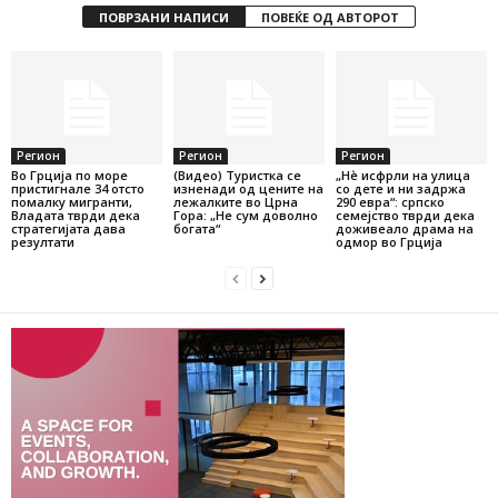
ПОВРЗАНИ НАПИСИ
ПОВЕЌЕ ОД АВТОРОТ
Регион
Регион
Регион
Во Грција по море
(Видео) Туристка се
„Нѐ исфрли на улица
пристигнале 34 отсто
изненади од цените на
со дете и ни задржа
помалку мигранти,
лежалките во Црна
290 евра“: српско
Владата тврди дека
Гора: „Не сум доволно
семејство тврди дека
стратегијата дава
богата“
доживеало драма на
резултати
одмор во Грција