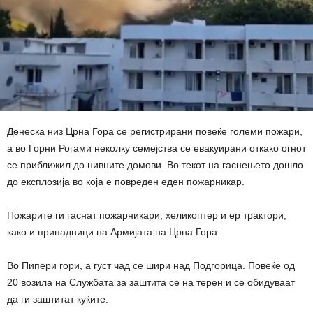
Денеска низ Црна Гора се регистрирани повеќе големи пожари,
а во Горни Рогами неколку семејства се евакуирани откако огнот
се приближил до нивните домови. Во текот на гаснењето дошло
до експлозија во која е повреден еден пожарникар.
Пожарите ги гаснат пожарникари, хеликоптер и ер трактори,
како и припадници на Армијата на Црна Гора.
Во Пипери гори, а густ чад се шири над Подгорица. Повеќе од
20 возила на Службата за заштита се на терен и се обидуваат
да ги заштитат куќите.