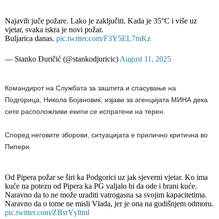
Najavih juče požare. Lako je zaključiti. Kada je 35°C i više uz
vjetar, svaka iskra je novi požar.
Buljarica danas.
pic.twitter.com/F3Y5EL7mKz
— Stanko Đuričić (@stankodjuricic)
August 11, 2025
Командирот на Службата за заштита и спасување на
Подгорица, Никола Бојановиќ, изјави за агенцијата МИНА дека
сите расположливи екипи се испратени на терен.
Според неговите зборови, ситуацијата е прилично критична во
Пипери.
Od Pipera požar se širi ka Podgorici uz jak sjeverni vjetar. Ko ima
kuće na potezu od Pipera ka PG valjalo bi da ode i brani kuće.
Naravno da to ne može uraditi vatrogasna sa svojim kapacitetima.
Naravno da o tome ne misli Vlada, jer je ona na godišnjem odmoru.
pic.twitter.com/ZBsrYyltml