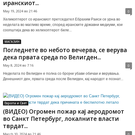
иранскиот...
May 19, 2024 во 21:46
0
Хеликоптерот со иранскиот претседател Ебрахим Раиси се урна во
неделата во магливо време, според иранските државни медиуми, кои
соопштија дека во хелихоптерот биле...
МАГАЗИН
Погледнете во небото вечерва, се верува
дека првата среда по Велигден...
May 8, 2024 во 7:16
0
Неделата по Велигден е полна со бројни убави обичаи и верувања.
Денешниот ден, првата среда после Велигден, кај народот е познат...
Европа и Свет
(ВИДЕО) Огромен пожар кај аеродромот
во Санкт Петербург, локалните власти
тврдат...
March 10, 2024 во 21:46
0