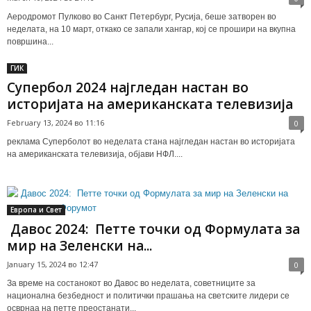
Аеродромот Пулково во Санкт Петербург, Русија, беше затворен во
неделата, на 10 март, откако се запали хангар, кој се прошири на вкупна
површина...
ГИК
Супербол 2024 најгледан настан во
историјата на американската телевизија
February 13, 2024 во 11:16
0
реклама Суперболот во неделата стана најгледан настан во историјата
на американската телевизија, објави НФЛ....
Европа и Свет
Давос 2024: Петте точки од Формулата за
мир на Зеленски на...
January 15, 2024 во 12:47
0
За време на состанокот во Давос во неделата, советниците за
национална безбедност и политички прашања на светските лидери се
осврнаа на петте преостанати...