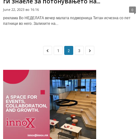
ги знаеле за потонувањето на...
June 22, 2023 во 16:16
0
реклама Во НЕДЕЛАТА вечер малата подморница Титан исчезна со пет
патници во него. Залихите на...
1
2
3