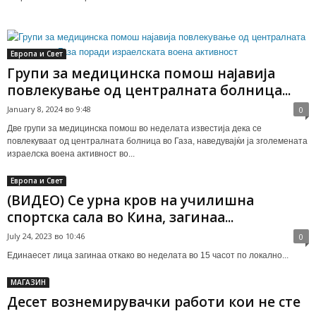
Европа и Свет
Групи за медицинска помош најавија
повлекување од централната болница...
January 8, 2024 во 9:48
0
Две групи за медицинска помош во неделата известија дека се
повлекуваат од централната болница во Газа, наведувајќи ја зголемената
израелска воена активност во...
Европа и Свет
(ВИДЕО) Се урна кров на училишна
спортска сала во Кина, загинаа...
July 24, 2023 во 10:46
0
Единаесет лица загинаа откако во неделата во 15 часот по локално...
МАГАЗИН
Десет вознемирувачки работи кои не сте