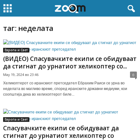
таг: неделата
Европа и Свет
(ВИДЕО) Спасувачките екипи се обидуваат
да стигнат до урнатиот хеликоптер со...
May 19, 2024 во 23:46
0
Хеликоптерот со иранскиот претседател Ебрахим Раиси се урна во
неделата во магливо време, според иранските државни медиуми, кои
соопштија дека во хелихоптерот биле...
Европа и Свет
Спасувачките екипи се обидуваат да
стигнат до урнатиот хеликоптер со