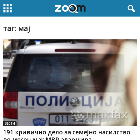
таг: мај
ВЕСТИ
191 кривично дело за семејно насилство
во месец мај: МВР алармира...