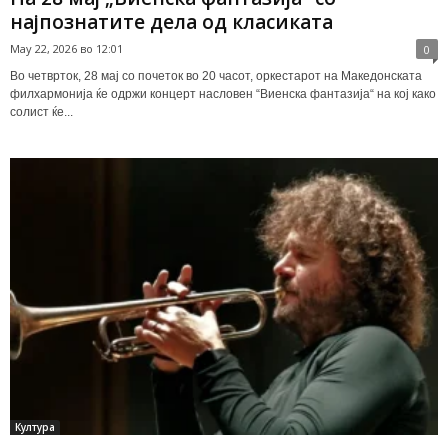
најпознатите дела од класиката
May 22, 2026 во 12:01
0
Во четврток, 28 мај со почеток во 20 часот, оркестарот на Македонската
филхармонија ќе одржи концерт насловен “Виенска фантазија“ на кој како
солист ќе...
Култура