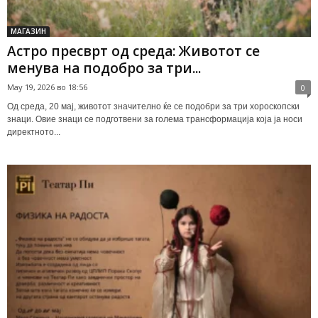
МАГАЗИН
Астро пресврт од среда: Животот се
менува на подобро за три...
May 19, 2026 во 18:56
0
Од среда, 20 мај, животот значително ќе се подобри за три хороскопски
знаци. Овие знаци се подготвени за голема трансформација која ја носи
директното...