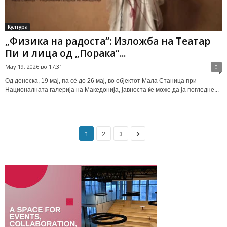
Култура
„Физика на радоста“: Изложба на Театар
Пи и лица од „Порака“...
May 19, 2026 во 17:31
0
Од денеска, 19 мај, па сè до 26 мај, во објектот Мала Станица при
Националната галерија на Македонија, јавноста ќе може да ја погледне...
1
2
3