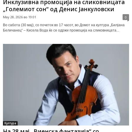
Инклузивна промоција на сликовницата
„Големиот сон“ од Денис Јанкуловски
May 28, 2026 во 19:01
0
Во сабота (30 мај), со почеток во 17 часот, во Домот на култура „Билјана
Беличанец“ – Кисела Вода ќе се одржи промоција на сликовницата...
Култура
На 28 мај „Виенска фантазија“ со