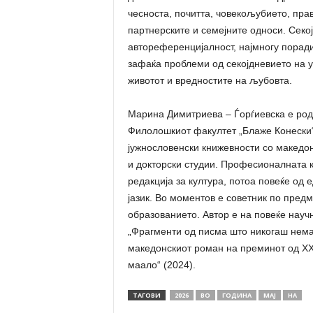
чесноста, почитта, човекољубието, пра
партнерските и семејните односи. Секој
автореференцијалност, најмногу поради 
зафаќа проблеми од секојдневието на у
животот и вредностите на љубовта.
Марина Димитриева – Ѓорѓиевска е род
Филолошкиот факултет „Блаже Конески“ 
јужнословенски книжевности со македон
и докторски студии. Професионалната к
редакција за култура, потоа повеќе од 
јазик. Во моментов е советник по предм
образованието. Автор е на повеќе науч
„Фрагменти од писма што никогаш нема 
македонскиот роман на преминот од ХХ 
маало“ (2024).
ТАГОВИ
2026
ВО
ГОДИНА
МАЈ
НА