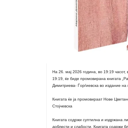
На 26. мај 2026 година, во 19:19 часот
19:19, ќе биде промовирана книгата „Р
Димитриева- Ѓорѓиевска во издание на 
Книгата ќе ја промовираат Нове Цветан
Стојчевска
Книгата содржи суптилна и издржана ли
доблести и слабости. Книгата содржи б