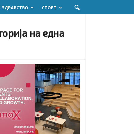
ЗДРАВСТВО
СПОРТ
торија на една