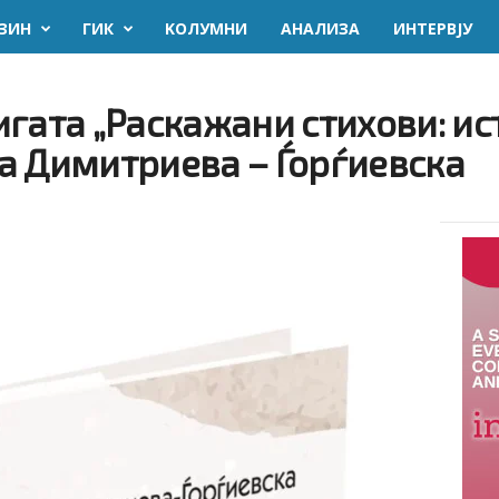
ЗИН
ГИК
KОЛУМНИ
AНАЛИЗА
ИНТЕРВЈУ
гата „Раскажани стихови: ис
а Димитриева – Ѓорѓиевска