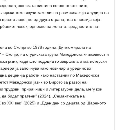
ведноста, женската вистина во општествените,
 лирски текст звучи како лична размисла која алудира на
првото лице, но од друга страна, тоа е поезија која
рбаниот човек, односно на жената: вредностите на
ена во Скопје во 1978 година. Дипломирала на
– Скопје, на студиската група Македонска книжевност и
ски јазик, каде што подоцна го завршила и магистерски
ариера ја започнува како новинар и уредник во
една деценија работи како наставник по Македонски
етот Македонски јазик во Бирото за развој на
ни трудови, прирачници и литературни дела, меѓу кои
да бидат пратени“ (2024), „Семантиката на
во ХХI век“ (2025) и „Еден ден со децата од Шареното