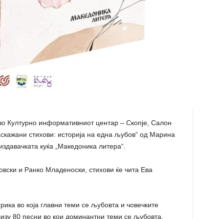
, во Културно информативниот центар – Скопје, Салон
аскажани стихови: историја на една љубов“ од Марина
издавачката куќа „Македоника литера“.
овски и Ранко Младеноски, стихови ќе чита Ева
рика во која главни теми се љубовта и човечките
лизу 80 песни во кои доминантни теми се љубовта,