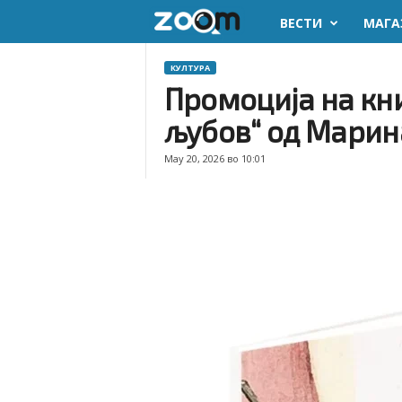
ВЕСТИ
МАГА
z
o
КУЛТУРА
Промоција на кни
o
љубов“ од Марин
m
May 20, 2026 во 10:01
.
m
k