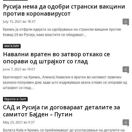
Русија нема да одобри странски вакцини
против коронавирусот
July 15, 2021 во 18:37
0
Кремљ ја отфрли идејата за одобрување на странски вакцини против
Ковид-19 во Русија, иако властите се обидуваат...
МАГАЗИН
Навални вратен во затвор откако се
опорави од штрајкот со глад
June 7, 2021 во 19:07
0
Критичарот на Кремљ, Алексеј Навални е вратен во неговиот првичен
казнено-поправен дом, каде што издржуваше казна откако се опорави од
штрајкот со глад...
Европа и Свет
САД и Русија ги договараат деталите за
самитот Бајден – Путин
May 25, 2021 во 9:37
0
Белата Куќа и Кремљ се приближуваат до усогласување на деталите на