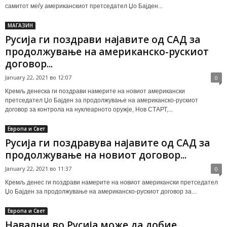
самитот меѓу американскиот претседател Џо Бајден...
МАГАЗИН
Русија ги поздрави најавите од САД за
продолжување на американско-рускиот
договор...
January 22, 2021 во 12:07
0
Кремљ денеска ги поздрави намерите на новиот американски
претседател Џо Бајден за продолжување на американско-рускиот
договор за контрола на нуклеарното оружје, Нов СТАРТ,...
Европа и Свет
Русија ги поздравува најавите од САД за
продолжување на новиот договор...
January 22, 2021 во 11:37
0
Кремљ денес ги поздрави намерите на новиот американски претседател
Џо Бајден за продолжување на американско-рускиот договор за...
Европа и Свет
Навални во Русија може да добие