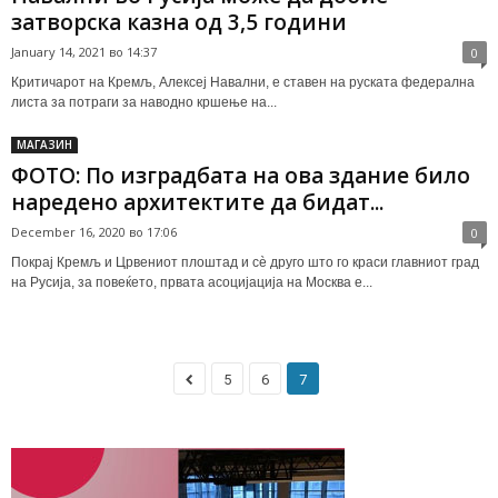
затворска казна од 3,5 години
January 14, 2021 во 14:37
0
Критичарот на Кремљ, Алексеј Навални, е ставен на руската федерална
листа за потраги за наводно кршење на...
МАГАЗИН
ФОТО: По изградбата на ова здание било
наредено архитектите да бидат...
December 16, 2020 во 17:06
0
Покрај Кремљ и Црвениот плоштад и сè друго што го краси главниот град
на Русија, за повеќето, првата асоцијација на Москва е...
5
6
7