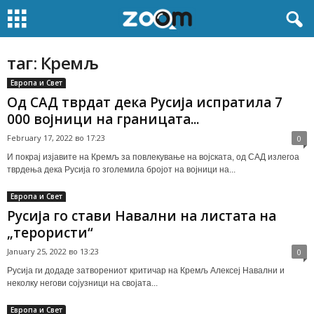
таг: Кремљ
Европа и Свет
Од САД тврдат дека Русија испратила 7
000 војници на границата...
February 17, 2022 во 17:23
0
И покрај изјавите на Кремљ за повлекување на војската, од САД излегоа
тврдења дека Русија го зголемила бројот на војници на...
Европа и Свет
Русија го стави Навални на листата на
„терористи“
January 25, 2022 во 13:23
0
Русија ги додаде затворениот критичар на Кремљ Алексеј Навални и
неколку негови сојузници на својата...
Европа и Свет