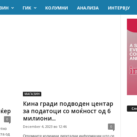
ЗИН
ГИК
KОЛУМНИ
AНАЛИЗА
ИНТЕРВЈУ
МАГАЗИН
Кина гради подводен центар
Сл
ќер
за податоци со моќност од 6
милиони...
0
December 4, 2023 во 12:46
0
етно
ста од
Огромните количини дигитални информации што се