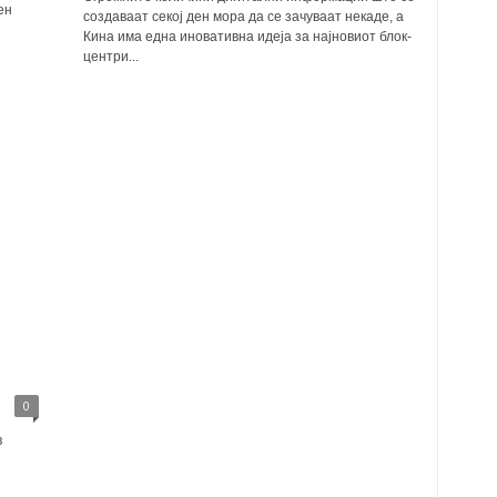
ен
создаваат секој ден мора да се зачуваат некаде, а
Кина има една иновативна идеја за најновиот блок-
центри...
0
в