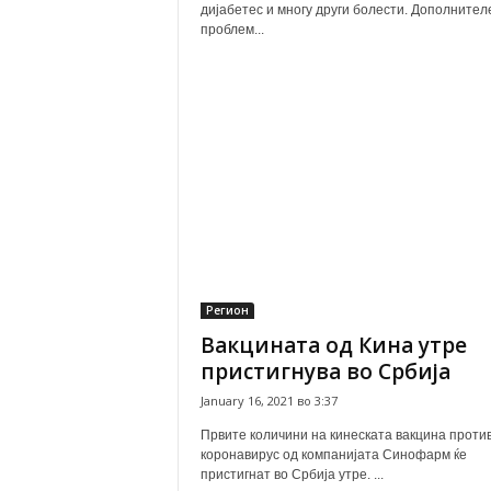
дијабетес и многу други болести. Дополнител
проблем...
Регион
Вакцината од Кина утре
пристигнува во Србија
January 16, 2021 во 3:37
Првите количини на кинеската вакцина проти
коронавирус од компанијата Синофарм ќе
пристигнат во Србија утре. ...