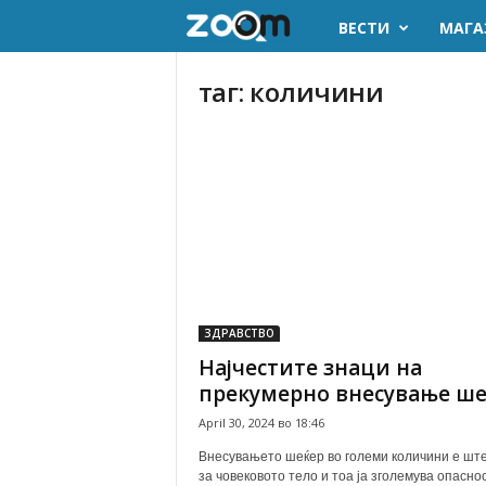
ВЕСТИ
МАГА
z
o
таг: количини
o
m
.
m
k
ЗДРАВСТВО
Најчестите знаци на
прекумерно внесување ше
April 30, 2024 во 18:46
Внесувањето шеќер во големи количини е шт
за човековото тело и тоа ја зголемува опасно